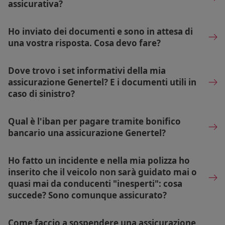
assicurativa?
Ho inviato dei documenti e sono in attesa di
una vostra risposta. Cosa devo fare?
Dove trovo i set informativi della mia
assicurazione Genertel? E i documenti utili in
caso di sinistro?
Qual è l'iban per pagare tramite bonifico
bancario una assicurazione Genertel?
Ho fatto un incidente e nella mia polizza ho
inserito che il veicolo non sarà guidato mai o
quasi mai da conducenti "inesperti": cosa
succede? Sono comunque assicurato?
Come faccio a sospendere una assicurazione