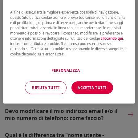
Come posso recuperare le credenziali della
Al fine di assicurarti la migliore esperienza possibile di navigazione,
mia Area Riservata?
questo Sito utilizza cookie tecnici e, previo tuo consenso, di funzionalità
e di profilazione, di prima e di terze parti, anche per inviarti messaggi
pubblicitari mirati e servizi in linea con le tue preferenze. In qualsiasi
Come posso recuperare o modificare online
momento è possibile revocare il consenso, modificare le preferenze e
un preventivo Genertel?
ottenere informazioni dettagliate sull’utilizzo dei cookie
cliccando qui
,
incluso come rifiutare i cookie. Il consenso può essere espresso
cliccando su “Accetta tutti i cookie” o selezionando le diverse categorie di
cookie cliccando su “Personalizza”.
Ho fatto un preventivo per la mia
assicurazione ma devo modificare la data di
decorrenza prima di pagare. Come faccio?
PERSONALIZZA
Chi può guidare il mio veicolo? Esiste una
RIFIUTA TUTTI
ACCETTA TUTTI
guida esclusiva?
Devo modificare il mio indirizzo email e/o il
mio numero di telefono: come faccio?
Qual è la differenza tra "nome utente -