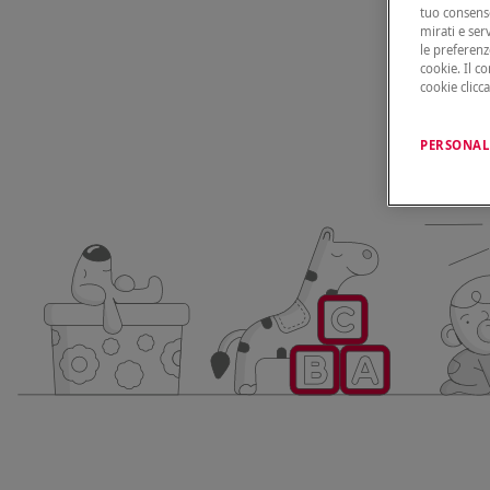
tuo consenso
mirati e ser
le preferenz
cookie. Il c
cookie clicc
PERSONAL