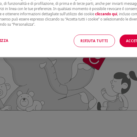
, di funzionalità e di profilazione, di prima e di terze parti, anche per inviarti messag
vizi in linea con le tue preferenze. In qualsiasi momento è possibile revocare il conse
e e ottenere informazioni dettagliate sull’utilizzo dei cookie
cliccando qui
, incluso com
onsenso può essere espresso cliccando su “Accetta tutti i cookie” o selezionando le dive
ando su “Personalizza”.
IZZA
RIFIUTA TUTTI
ACCET