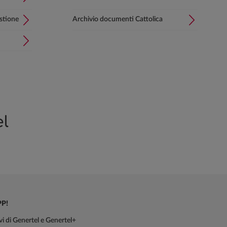
estione
Archivio documenti Cattolica
el
PP!
sivi di Genertel e Genertel+