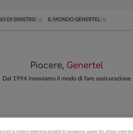
SO DI SINISTRO
IL MONDO GENERTEL
Piacere,
Genertel
Dal 1994 innoviamo il modo di fare assicurazione
sicurarti la migliore esperienza possibile di navigazione, questo Sito utilizza cookie tecn