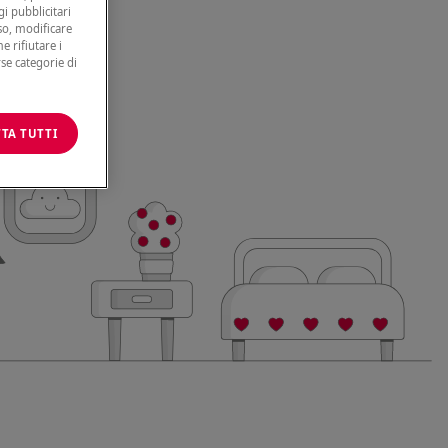
gi pubblicitari
nso, modificare
e rifiutare i
rse categorie di
TA TUTTI