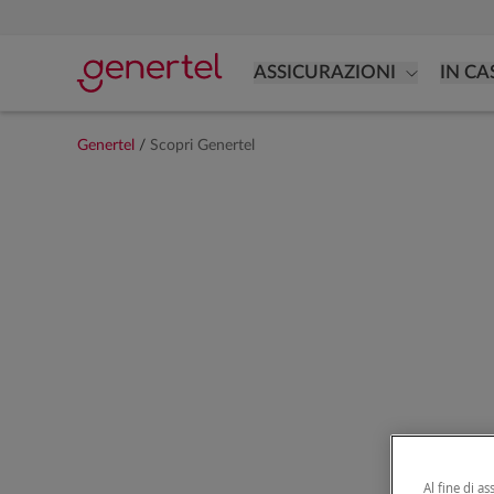
ASSICURAZIONI
IN CA
Genertel
/
Scopri Genertel
Al fine di as