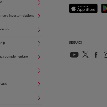
mo
ce e Investor relations
con noi
SEGUICI
ship
nza complementare
ivass