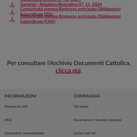
Genertel - Relazione Illustrativa 07_11_2024
Comunicato stampa Rimborso anticipato Obbligazioni
Subordinate (ITA)
Comunicato stampa Rimborso anticipato Obbligazioni
Subordinate (ENG)
Per consultare l'Archivio Documenti Cattolica,
clicca qui
.
INFORMAZIONI
COMPAGNIA
Documenti utili
Chi siamo
FAQ
Governance e Investor relations
Carrozzerie convenzionate
Lavora con noi