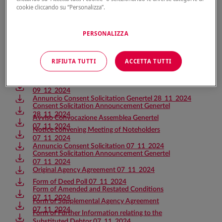
cookie cliccando su “Personalizza”.
PERSONALIZZA
Annuncio della Sostituzione dell'Emittente
12_12_2024
RIFIUTA TUTTI
ACCETTA TUTTI
Announcement of Substitution of Issuer 12_12_2024
Annuncio Consent Solicitation Genertel 09_12_2024
Consent Solicitation Announcement Genertel
09_12_2024
Annuncio Consent Solicitation Genertel 28_11_2024
Consent Solicitation Announcement Genertel
28_11_2024
Avviso Convocazione Assemblea Genertel
07_11_2024
Notice convening Meeting of Noteholders
07_11_2024
Annuncio Consent Solicitation 07_11_2024
Consent Solicitation Announcement Genertel
07_11_2024
Original Agency Agreement 07_11_2024
Form of Deed Poll 07_11_2024
Form of Amended and Restated Conditions
07_11_2024
Form of Supplemental Agency Agreement
07_11_2024
Form of Further Information relating to the
Substituted Debtor 07_11_2024