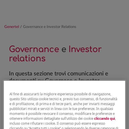
Genertel
/
Governance e Investor Relations
Governance
e
Investor
relations
In questa sezione trovi comunicazioni e
documenti su Governace e Investor
relations
Al fine di assicurarti la migliore esperienza possibile di navigazione,
questo Sito utilizza cookie tecnici e, previo tuo consenso, di funzionalità
e di profilazione, di prima e di terze parti, anche per inviarti messaggi
INVESTOR RELATIONS
pubblicitari mirati e servizi in linea con le tue preferenze. In qualsiasi
momento è possibile revocare il consenso, modificare le preferenze e
ottenere informazioni dettagliate sull’utilizzo dei cookie
cliccando qui
,
incluso come rifiutare i cookie. Il consenso può essere espresso
Documenti e comunicazioni:
cliccando su “Accetta tutti i cookie” o selezionando le diverse categorie di