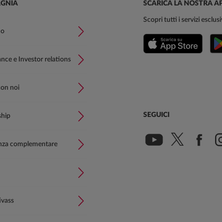
GNIA
SCARICA LA NOSTRA A
Scopri tutti i servizi esclu
mo
ce e Investor relations
con noi
SEGUICI
ship
nza complementare
ivass