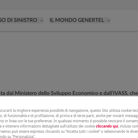
SO DI SINISTRO
IL MONDO GENERTEL
ta dal Ministero dello Sviluppo Economico e dall’IVASS, che o
er consentire al consumatore una scelta contrattuale più co
uto (RCA) del Contratto Base offerte dalle imprese assicurati
sicurarti la migliore esperienza possibile di navigazione, questo Sito utilizza cookie tecn
, di funzionalità e di profilazione, di prima e di terze parti, anche per inviarti messag
vizi in linea con le tue preferenze. In qualsiasi momento è possibile revocare il conse
e e ottenere informazioni dettagliate sull’utilizzo dei cookie
cliccando qui
, incluso com
dello Sviluppo Economico con il D.M. 11|3|2020 nr. 54, in at
onsenso può essere espresso cliccando su “Accetta tutti i cookie” o selezionando le dive
eviste dalla legge per l’assicurazione obbligatoria per i vei
ando su “Personalizza”.