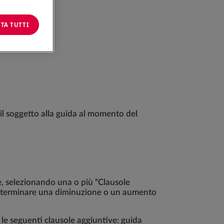
TA TUTTI
a il soggetto alla guida al momento del
ze, selezionando una o più “Clausole
determinare una diminuzione o un aumento
 le seguenti clausole aggiuntive: guida