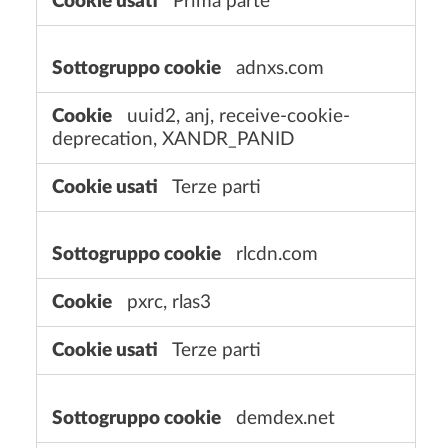
Prima parte
e
adnxs.com
uuid2, anj, receive-cookie-
deprecation, XANDR_PANID
Terze parti
rlcdn.com
pxrc, rlas3
Terze parti
demdex.net