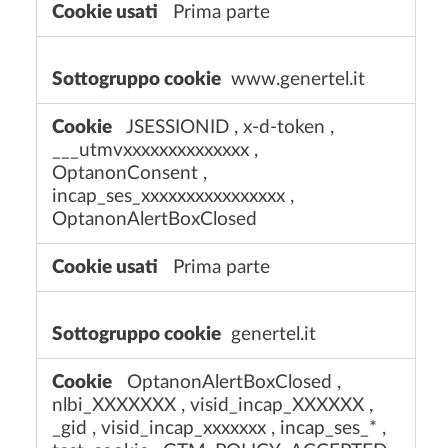
Prima parte
e
t
e
www.genertel.it
c
n
JSESSIONID
,
x-d-token
,
i
___utmvxxxxxxxxxxxxxx
,
c
OptanonConsent
,
i
incap_ses_xxxxxxxxxxxxxxxx
,
OptanonAlertBoxClosed
Prima parte
genertel.it
OptanonAlertBoxClosed
,
nlbi_XXXXXXX
,
visid_incap_XXXXXX
,
_gid
,
visid_incap_xxxxxxx
,
incap_ses_*
,