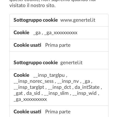
visitato il nostro sito.
C
www.genertel.it
o
o
_ga
,
_ga_xxxxxxxxxx
k
i
Prima parte
e
d
i
genertel.it
p
r
__insp_targlpu
,
e
__insp_norec_sess
,
__insp_nv
,
_ga
,
s
__insp_targlpt
,
__insp_dct
,
da_intState
,
t
_gat
,
da_sid
,
__insp_slim
,
__insp_wid
,
a
_ga_xxxxxxxxxx
z
i
Prima parte
o