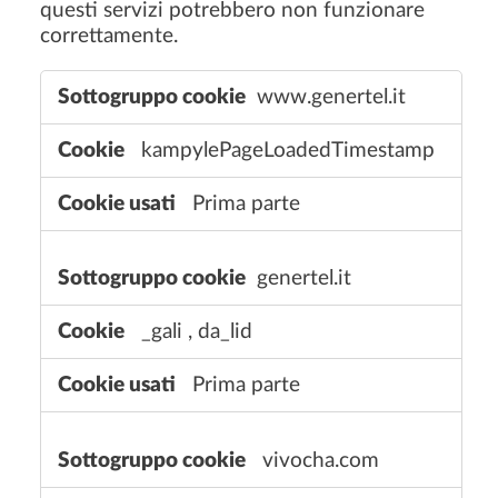
questi servizi potrebbero non funzionare
correttamente.
C
www.genertel.it
o
o
kampylePageLoadedTimestamp
k
i
Prima parte
e
d
i
genertel.it
f
u
_gali
,
da_lid
n
z
Prima parte
i
o
n
vivocha.com
a
l