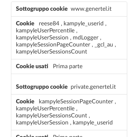
C
www.genertel.it
o
o
reese84
,
kampyle_userid
,
k
kampyleUserPercentile
,
i
kampyleUserSession
,
mdLogger
,
e
kampyleSessionPageCounter
,
_gcl_au
,
d
kampyleUserSessionsCount
i
p
Prima parte
r
o
f
private.genertel.it
i
l
kampyleSessionPageCounter
,
a
kampyleUserPercentile
,
z
kampyleUserSessionsCount
,
i
kampyleUserSession
,
kampyle_userid
o
n