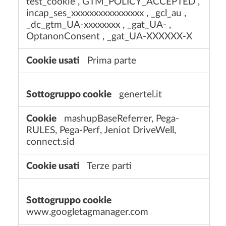
test_cookie
,
GTM_POLICY_ACCEPTED
,
incap_ses_xxxxxxxxxxxxxxxx
,
_gcl_au
,
_dc_gtm_UA-xxxxxxxx
,
_gat_UA-
,
OptanonConsent
,
_gat_UA-XXXXXX-X
Prima parte
genertel.it
mashupBaseReferrer, Pega-
RULES, Pega-Perf, Jeniot DriveWell,
connect.sid
Terze parti
www.googletagmanager.com