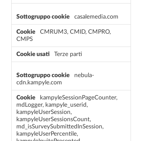
casalemedia.com
CMRUM3, CMID, CMPRO,
CMPS
Terze parti
nebula-
cdn.kampyle.com
kampyleSessionPageCounter,
mdLogger, kampyle_userid,
kampyleUserSession,
kampyleUserSessionsCount,
md_isSurveySubmittedInSession,
kampyleUserPercentile,