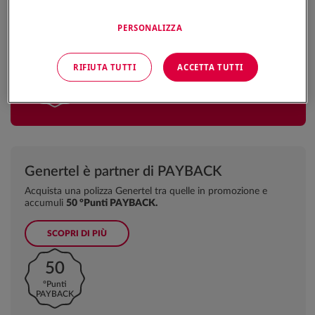
SCOPRI DI PIÙ
PERSONALIZZA
FAI UN PREVENTIVO
200€
RIFIUTA TUTTI
ACCETTA TUTTI
BUONO
REGALO
Genertel è partner di PAYBACK
Acquista una polizza Genertel tra quelle in promozione e
accumuli
50 °Punti PAYBACK.
SCOPRI DI PIÙ
50
°Punti
PAYBACK