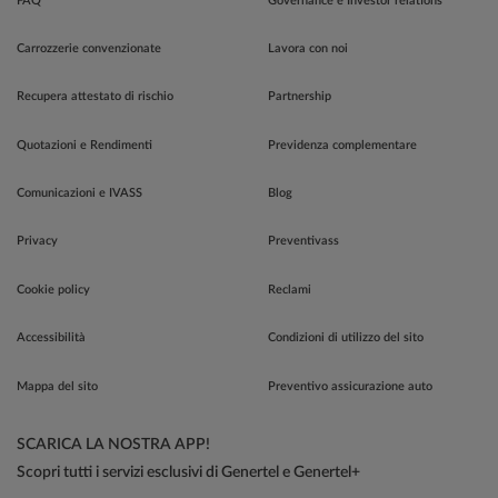
FAQ
Governance e Investor relations
Carrozzerie convenzionate
Lavora con noi
Recupera attestato di rischio
Partnership
Quotazioni e Rendimenti
Previdenza complementare
Comunicazioni e IVASS
Blog
Privacy
Preventivass
Cookie policy
Reclami
Accessibilità
Condizioni di utilizzo del sito
Mappa del sito
Preventivo assicurazione auto
SCARICA LA NOSTRA APP!
Scopri tutti i servizi esclusivi di Genertel e Genertel+