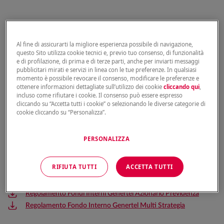
Fondi Interni
Al fine di assicurarti la migliore esperienza possibile di navigazione,
questo Sito utilizza cookie tecnici e, previo tuo consenso, di funzionalità
e di profilazione, di prima e di terze parti, anche per inviarti messaggi
Clicca qui per consultare i valori quota dei Fondi Interni:
pubblicitari mirati e servizi in linea con le tue preferenze. In qualsiasi
momento è possibile revocare il consenso, modificare le preferenze e
Genertel Dinamico, Genertel Protetto, Genertel
ottenere informazioni dettagliate sull’utilizzo dei cookie
cliccando qui
,
Azionario Previdenza, Genertel Multi Strategia
incluso come rifiutare i cookie. Il consenso può essere espresso
cliccando su “Accetta tutti i cookie” o selezionando le diverse categorie di
cookie cliccando su “Personalizza”.
PERSONALIZZA
Regolamenti
RIFIUTA TUTTI
ACCETTA TUTTI
Regolamento Fondi Interni Genertel Dinamico
Regolamento Fondi Interni Genertel Protetto
Regolamento Fondi Interni Genertel Azionario Previdenza
Regolamento Fondo Interno Genertel Multi Strategia