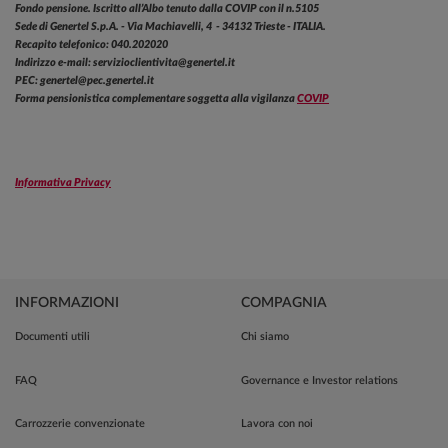
Fondo pensione. Iscritto all’Albo tenuto dalla COVIP con il n.5105
Sede di Genertel S.p.A. - Via Machiavelli, 4 - 34132 Trieste - ITALIA.
Recapito telefonico: 040.202020
Indirizzo e-mail: servizioclientivita@genertel.it
PEC: genertel@pec.genertel.it
Forma pensionistica complementare soggetta alla vigilanza
COVIP
Informativa Privacy
INFORMAZIONI
COMPAGNIA
Documenti utili
Chi siamo
FAQ
Governance e Investor relations
Carrozzerie convenzionate
Lavora con noi