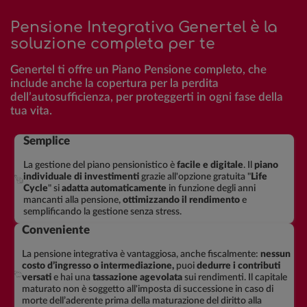
Pensione Integrativa Genertel è la
soluzione completa per te
Genertel ti offre un Piano Pensione completo, che
include anche la copertura per la perdita
dell’autosufficienza, per proteggerti in ogni fase della
tua vita.
Semplice
La gestione del piano pensionistico è
facile e digitale
. Il
piano
individuale di investimenti
grazie all'opzione gratuita "
Life
Cycle
"
si
adatta automaticamente
in funzione degli anni
mancanti alla pensione,
ottimizzando il rendimento
e
semplificando la gestione senza stress.
Conveniente
La pensione integrativa è vantaggiosa, anche fiscalmente:
nessun
costo d’ingresso o intermediazione,
puoi
dedurre i contributi
versati
e hai una
tassazione agevolata
sui rendimenti. Il capitale
maturato non è soggetto all'imposta di successione in caso di
morte dell’aderente prima della maturazione del diritto alla