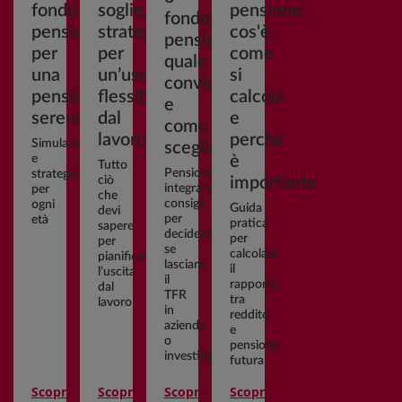
fondo
soglie,
pensione:
fondo
pensione
strategie
cos'è,
pensione:
per
per
come
quale
una
un’uscita
si
conviene
pensione
flessibile
calcola
e
serena
dal
e
come
lavoro
perché
Simulazioni
scegliere
e
è
Tutto
Pensione
strategie
ciò
importante
integrativa:
per
che
consigli
ogni
Guida
devi
per
età
pratica
sapere
decidere
per
per
se
calcolare
pianificare
lasciare
il
l’uscita
il
rapporto
dal
TFR
tra
lavoro
in
reddito
azienda
e
o
pensione
investirlo
futura
Scopri
Scopri
Scopri
Scopri