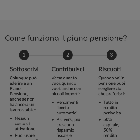
Come funziona il piano pensione?
1
2
3
Sottoscrivi
Contribuisci
Riscuoti
Chiunque può
Versa quanto
Quando vai in
aderire a un
vuoi, quando
pensione puoi
Piano
vuoi, anche con
scegliere ciò
Pensione,
piccoli importi:
che preferisci:
anche se non
Versamenti
Tutto in
ha ancora un
liberi o
rendita
lavoro stabile:
automatici
periodica
Nessun
Più versi, più
50%
costo di
crescono
capitale,
attivazione
risparmio
50%
Puoi usare
fiscale e
rendita