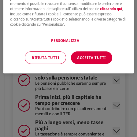
momento è possibile revocare il consenso, modificare le preferenze e
ADULTI
SENIOR
GIOVANI
ottenere informazioni dettagliate sull’utilizzo dei cookie
cliccando qui
,
(30-49 anni)
(da 50 anni in su)
(0-29 anni)
incluso come rifiutare i cookie. Il consenso può essere espresso
cliccando su “Accetta tutti i cookie” o selezionando le diverse categorie di
cookie cliccando su “Personalizza”.
Iniziare presto conviene, sempre. E se vuoi
fare un gesto d’amore, puoi costruire da
PERSONALIZZA
subito un futuro più sicuro per i tuoi figli o
nipoti.
RIFIUTA TUTTI
ACCETTA TUTTI
Non puoi fare affidamento
solo sulla pensione statale
Le pensioni pubbliche saranno sempre
più basse e incerte
Prima inizi, più il capitale ha
tempo per crescere
Puoi contribuire con piccoli versamenti
mensili o con il TFR
Più a lungo versi, meno tasse
paghi
La tassazione è sempre conveniente e