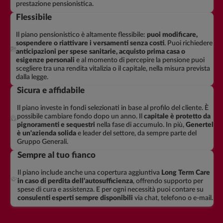
prestazione pensionistica.
Flessibile
Il piano pensionistico è altamente flessibile:
puoi modificare,
sospendere o riattivare i versamenti senza costi
. Puoi richiedere
anticipazioni per spese sanitarie, acquisto prima casa o
esigenze personali
e al momento di percepire la pensione puoi
scegliere tra una rendita vitalizia o il capitale, nella misura prevista
dalla legge.
Sicura e affidabile
Il piano investe in fondi selezionati in base al profilo del cliente. È
possibile cambiare fondo dopo un anno. Il
capitale è protetto da
pignoramenti e sequestri
nella fase di accumulo. In più,
Genertel
è un'azienda solida
e leader del settore, da sempre parte del
Gruppo Generali.
Sempre al tuo fianco
Il piano include anche una copertura aggiuntiva
Long Term Care
in caso di perdita dell’autosufficienza
, offrendo supporto per
spese di cura e assistenza. E per ogni necessità puoi contare su
consulenti esperti sempre disponibili
via chat, telefono o e-mail.