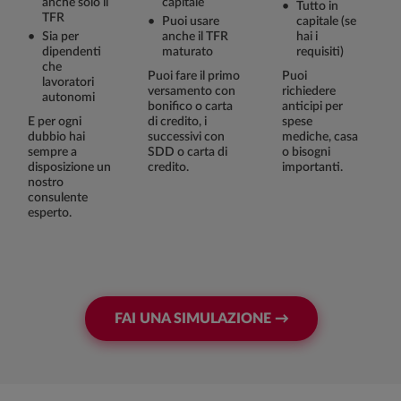
anche solo il
capitale
Tutto in
TFR
Puoi usare
capitale (se
Sia per
anche il TFR
hai i
dipendenti
maturato
requisiti)
che
Puoi fare il primo
Puoi
lavoratori
versamento con
richiedere
autonomi
bonifico o carta
anticipi per
E per ogni
di credito, i
spese
dubbio hai
successivi con
mediche, casa
sempre a
SDD o carta di
o bisogni
disposizione un
credito.
importanti.
nostro
consulente
esperto.
FAI UNA SIMULAZIONE →