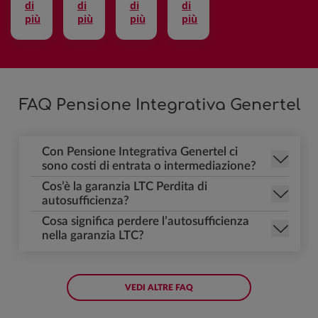
di
di
di
di
più
più
più
più
FAQ Pensione Integrativa Genertel
Con Pensione Integrativa Genertel ci
sono costi di entrata o intermediazione?
Cos’è la garanzia LTC Perdita di
autosufficienza?
Cosa significa perdere l’autosufficienza
nella garanzia LTC?
VEDI ALTRE FAQ