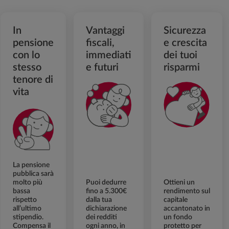
In
Vantaggi
Sicurezza
pensione
fiscali,
e crescita
con lo
immediati
dei tuoi
stesso
e futuri
risparmi
tenore di
vita
La pensione
pubblica sarà
molto più
Puoi dedurre
Ottieni un
bassa
fino a 5.300€
rendimento sul
rispetto
dalla tua
capitale
all’ultimo
dichiarazione
accantonato in
stipendio.
dei redditi
un fondo
Compensa il
ogni anno, in
protetto per