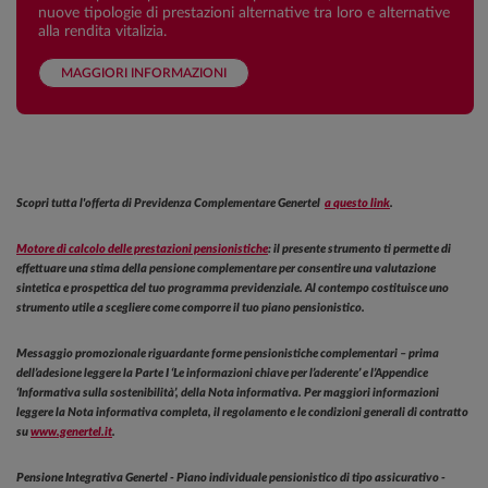
nuove tipologie di prestazioni alternative tra loro e alternative
alla rendita vitalizia.
MAGGIORI INFORMAZIONI
Scopri tutta l'offerta di Previdenza Complementare Genertel
a questo link
.
Motore di calcolo delle prestazioni pensionistiche
: il presente strumento ti permette di
effettuare una stima della pensione complementare per consentire una valutazione
sintetica e prospettica del tuo programma previdenziale. Al contempo costituisce uno
strumento utile a scegliere come comporre il tuo piano pensionistico.
Messaggio promozionale riguardante forme pensionistiche complementari – prima
dell’adesione leggere la Parte I ‘Le informazioni chiave per l’aderente’ e l’Appendice
‘Informativa sulla sostenibilità’, della Nota informativa. Per maggiori informazioni
leggere la Nota informativa completa, il regolamento e le condizioni generali di contratto
su
www.genertel.it
.
Pensione Integrativa Genertel - Piano individuale pensionistico di tipo assicurativo -