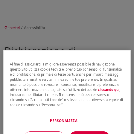
Genertel
/
Accessibilità
Dichiarazione di
accessibilità
Al fine di assicurarti la migliore esperienza possibile di navigazione,
questo Sito utilizza cookie tecnici e, previo tuo consenso, di funzionalità
e di profilazione, di prima e di terze parti, anche per inviarti messaggi
pubblicitari mirati e servizi in linea con le tue preferenze. In qualsiasi
Cosa si intende per accessibilità
momento è possibile revocare il consenso, modificare le preferenze e
ottenere informazioni dettagliate sull’utilizzo dei cookie
cliccando qui
,
incluso come rifiutare i cookie. Il consenso può essere espresso
L’accessibilità è permettere a tutti di raggiungere
cliccando su “Accetta tutti i cookie” o selezionando le diverse categorie di
qualsiasi contenuto e servizio online, eliminando ogni
cookie cliccando su “Personalizza”.
tipo di barriera. Rendere le informazioni disponibili
senza discriminazioni, anche per coloro che a causa di
PERSONALIZZA
disabilità necessitano di tecnologie assistive o
configurazioni particolari.