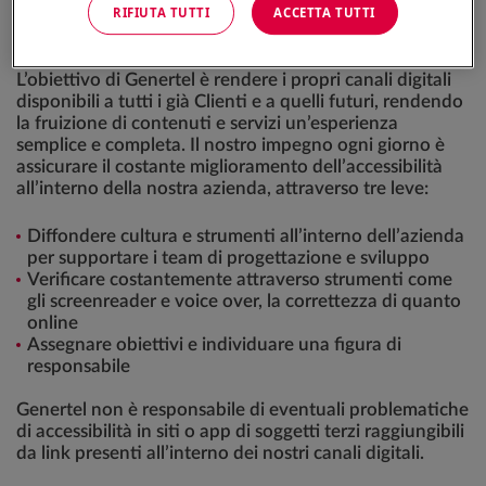
RIFIUTA TUTTI
ACCETTA TUTTI
Cosa è l'accessibilità
L’obiettivo di Genertel è rendere i propri canali digitali
disponibili a tutti i già Clienti e a quelli futuri, rendendo
la fruizione di contenuti e servizi un’esperienza
semplice e completa. Il nostro impegno ogni giorno è
assicurare il costante miglioramento dell’accessibilità
all’interno della nostra azienda, attraverso tre leve:
Diffondere cultura e strumenti all’interno dell’azienda
per supportare i team di progettazione e sviluppo
Verificare costantemente attraverso strumenti come
gli screenreader e voice over, la correttezza di quanto
online
Assegnare obiettivi e individuare una figura di
responsabile
Genertel non è responsabile di eventuali problematiche
di accessibilità in siti o app di soggetti terzi raggiungibili
da link presenti all’interno dei nostri canali digitali.