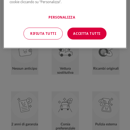
cookie cliccando su “Personalizza”.
Scopri i
servizi esclusivi
delle nostre
carrozzerie partner
PERSONALIZZA
RIFIUTA TUTTI
ACCETTA TUTTI
Nessun anticipo
Vettura
Ricambi originali
sostitutiva
2 anni di garanzia
Corsia
Pulizia esterna
preferenziale