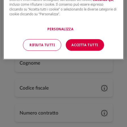
incluso come rifiutare i cookie. Il consenso può essere espresso
cliccando su “Accetta tutti i cookie” o selezionando le diverse categorie di
PERSONA FISICA
IMPRESA O ALTRI ENTI
cookie cliccando su “Personalizza”.
PERSONALIZZA
RIFIUTA TUTTI
ACCETTA TUTTI