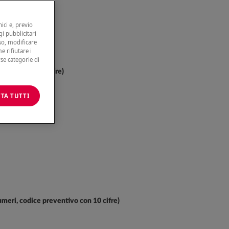
ici e, previo
gi pubblicitari
nso, modificare
e rifiutare i
rse categorie di
tivo con GTL-6 cifre)
TA TUTTI
numeri, codice preventivo con 10 cifre)