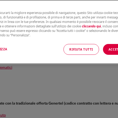
sicurarti la migliore esperienza possibile di navigazione, questo Sito utilizza cookie tecn
, di funzionalità e di profilazione, di prima e di terze parti, anche per inviarti messag
vizi in linea con le tue preferenze. In qualsiasi momento è possibile revocare il conse
to:
e e ottenere informazioni dettagliate sull’utilizzo dei cookie
cliccando qui
, incluso com
onsenso può essere espresso cliccando su “Accetta tutti i cookie” o selezionando le dive
ando su “Personalizza”.
con la nuova offerta Genertel (codice contratto con 8 cifre, codice preven
uto
IZZA
RIFIUTA TUTTI
ACCET
ntrattuale Aggiuntivo) Auto
lematici
late con la tradizionale offerta Genertel (codice contratto con lettera e 
Auto