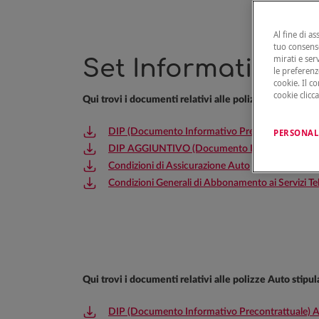
Al fine di as
tuo consenso
mirati e ser
Set Informativo Au
le preferenz
cookie. Il c
cookie clicc
Qui trovi i documenti relativi alle polizze stipulate 
DIP (Documento Informativo Precontrattuale) a
PERSONAL
DIP AGGIUNTIVO (Documento Informativo Preco
Condizioni di Assicurazione Auto
Condizioni Generali di Abbonamento ai Servizi Te
Qui trovi i documenti relativi alle polizze Auto stipu
DIP (Documento Informativo Precontrattuale) 