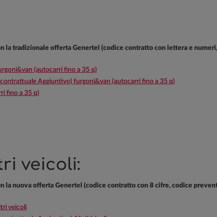
con la tradizionale offerta Genertel (codice contratto con lettera e numer
goni&van (autocarri fino a 35 q)
rattuale Aggiuntivo) furgoni&van (autocarri fino a 35 q)
i fino a 35 q)
i veicoli:
con la nuova offerta Genertel (codice contratto con 8 cifre, codice preven
i veicoli