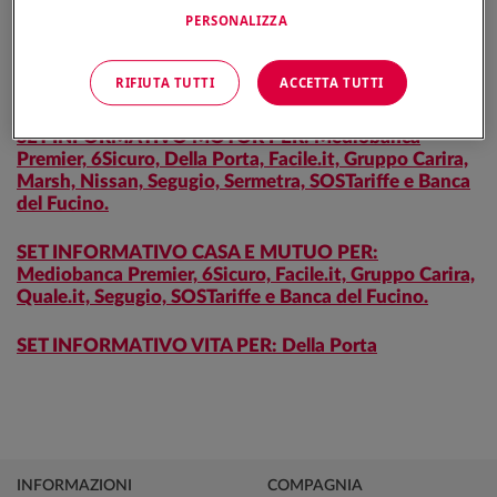
PERSONALIZZA
MEDIOBANCA PREMIER
RIFIUTA TUTTI
ACCETTA TUTTI
MERCEDES-BENZ
SET INFORMATIVO MOTOR PER: Mediobanca
Premier, 6Sicuro, Della Porta, Facile.it, Gruppo Carira,
Marsh, Nissan, Segugio, Sermetra, SOSTariffe e Banca
del Fucino.
SET INFORMATIVO CASA E MUTUO PER:
Mediobanca Premier, 6Sicuro, Facile.it, Gruppo Carira,
Quale.it, Segugio, SOSTariffe e Banca del Fucino.
SET INFORMATIVO VITA PER: Della Porta
INFORMAZIONI
COMPAGNIA