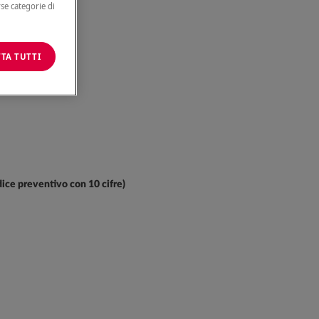
GTL-6 cifre)
rse categorie di
TA TUTTI
dice preventivo con 10 cifre)