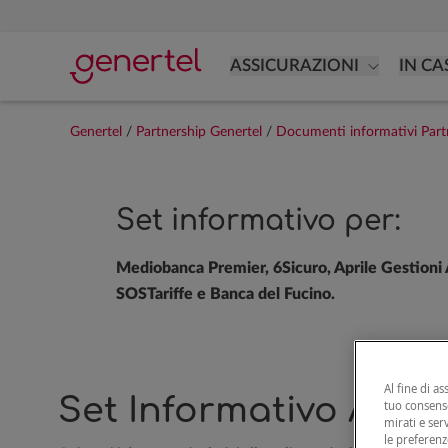
ASSICURAZIONI
IN CA
Genertel
/
Partnership Genertel
/
Documenti informativi Part
Set informativo per:
Mediobanca Premier, 6Sicuro, Aprile Gestioni A
SOSTariffe e Banca del Fucino.
Al fine di as
Set Informativo Auto:
tuo consenso
mirati e ser
le preferenz