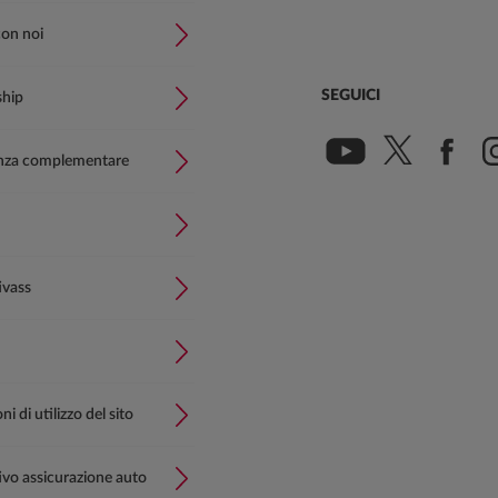
con noi
SEGUICI
ship
nza complementare
ivass
i di utilizzo del sito
vo assicurazione auto