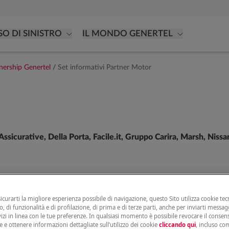
SO DI SINISTRO
IL MONDO GENERTEL
nership Genertel
/
Set informativi Partner Motor
ssicurative, Della Porta, Facile.it, Gruppo Carira, Marsh, Niss
sicurarti la migliore esperienza possibile di navigazione, questo Sito utilizza cookie tecn
, di funzionalità e di profilazione, di prima e di terze parti, anche per inviarti messag
vizi in linea con le tue preferenze. In qualsiasi momento è possibile revocare il conse
e e ottenere informazioni dettagliate sull’utilizzo dei cookie
cliccando qui
, incluso com