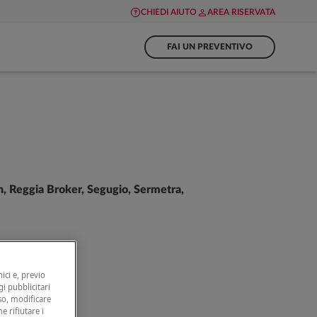
CHIEDI AIUTO
AREA RISERVATA
FAI UN PREVENTIVO
an, Reggia Broker, Segugio, Sermetra,
ici e, previo
gi pubblicitari
nso, modificare
e rifiutare i