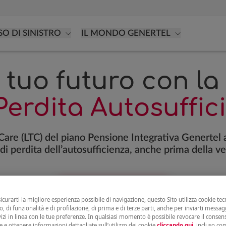
SO DI SINISTRO
IL MONDO GENERTEL
l tuo futuro con l
Perdita Autosuffic
are (LTC) del piano Pensione Integrativa Genertel aff
 di perdita dell’autosufficienza, anche prima della ve
FAI UNA SIMULAZIONE →
sicurarti la migliore esperienza possibile di navigazione, questo Sito utilizza cookie tecn
, di funzionalità e di profilazione, di prima e di terze parti, anche per inviarti messag
vizi in linea con le tue preferenze. In qualsiasi momento è possibile revocare il conse
e e ottenere informazioni dettagliate sull’utilizzo dei cookie
cliccando qui
, incluso com