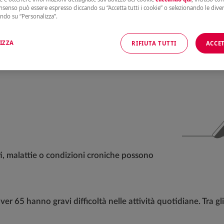
onsenso può essere espresso cliccando su “Accetta tutti i cookie” o selezionando le dive
ando su “Personalizza”.
 concreto, non solo da anziani
IZZA
RIFIUTA TUTTI
ACCET
opa. Ma con l’aumento dell’età media cresce
o non riuscire più a svolgere da soli attività
i, malattie o condizioni croniche possono
over 65 hanno gravi difficoltà nelle attività quotidiane. Tra g