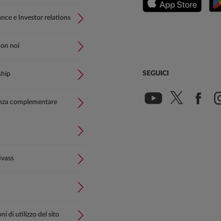
ce e Investor relations
con noi
SEGUICI
ship
nza complementare
ivass
i di utilizzo del sito