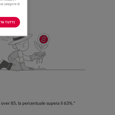
rse categorie di
TA TUTTI
li over 85, la percentuale supera il 63%.*