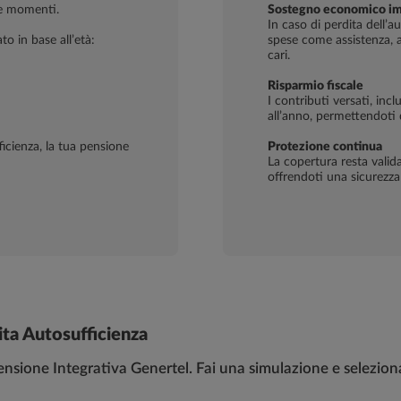
ue momenti.
Sostegno economico i
In caso di perdita dell’a
to in base all’età:
spese come assistenza, au
cari.
Risparmio fiscale
I contributi versati, inc
all’anno, permettendoti d
fficienza, la tua pensione
Protezione continua
La copertura resta valid
offrendoti una sicurezza
ta Autosufficienza
ensione Integrativa Genertel. Fai una simulazione e selezion