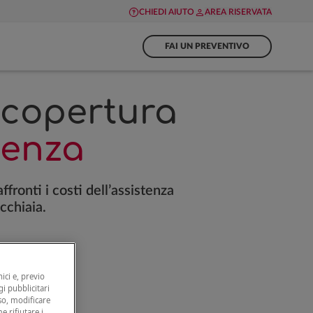
CHIEDI AIUTO
AREA RISERVATA
FAI UN PREVENTIVO
a copertura
ienza
ronti i costi dell’assistenza
cchiaia.
ici e, previo
gi pubblicitari
nso, modificare
e rifiutare i