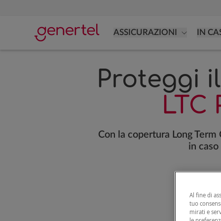
ASSICURAZIONI
IN CA
Proteggi i
LTC 
Con la copertura Long Term C
in caso
Al fine di as
tuo consenso
mirati e ser
le preferenz