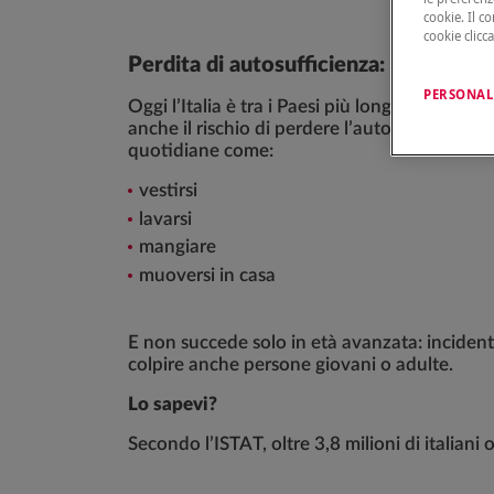
cookie. Il c
cookie clicc
Perdita di autosufficienza: un rischio
PERSONAL
Oggi l’Italia è tra i Paesi più longevi d’Eur
anche il rischio di perdere l’autonomia, ovver
quotidiane come:
vestirsi
lavarsi
mangiare
muoversi in casa
E non succede solo in età avanzata: incident
colpire anche persone giovani o adulte.
Lo sapevi?
Secondo l’ISTAT, oltre 3,8 milioni di italiani 