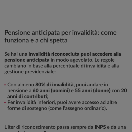
Pensione anticipata per invalidità: come
funziona e a chi spetta
Se hai una
invalidità riconosciuta puoi accedere alla
pensione anticipata
in modo agevolato. Le regole
cambiano in base alla percentuale di invalidità e alla
gestione previdenziale:
Con almeno
80% di invalidità
, puoi andare in
pensione a
60 anni (uomini)
e
55 anni (donne)
con
20
anni di contributi
;
Per invalidità inferiori, puoi avere accesso ad altre
forme di sostegno (come l'assegno ordinario).
L'iter di riconoscimento passa sempre da
INPS
e da una