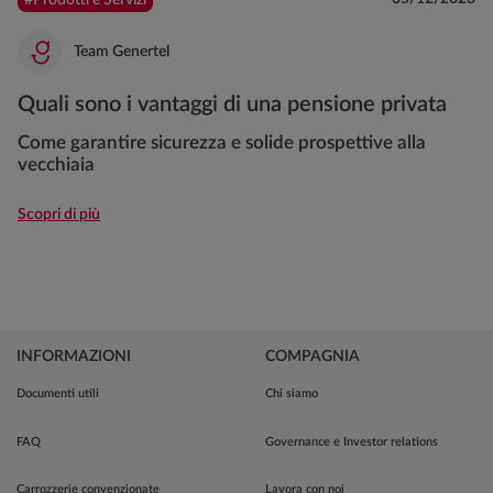
#Prodotti e Servizi
Team Genertel
Quali sono i vantaggi di una pensione privata
Come garantire sicurezza e solide prospettive alla
vecchiaia
Scopri di più
INFORMAZIONI
COMPAGNIA
Documenti utili
Chi siamo
FAQ
Governance e Investor relations
Carrozzerie convenzionate
Lavora con noi