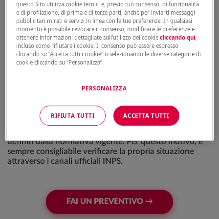
anni).
questo Sito utilizza cookie tecnici e, previo tuo consenso, di funzionalità
e di profilazione, di prima e di terze parti, anche per inviarti messaggi
pubblicitari mirati e servizi in linea con le tue preferenze. In qualsiasi
Un elemento importante da considerare è la data di
momento è possibile revocare il consenso, modificare le preferenze e
inizio della propria contribuzione.
Chi ha iniziato a
ottenere informazioni dettagliate sull’utilizzo dei cookie
cliccando qui
,
versare i contributi prima del 1° gennaio 1996
rientra
incluso come rifiutare i cookie. Il consenso può essere espresso
nel sistema retributivo misto, e può accedere alla
cliccando su “Accetta tutti i cookie” o selezionando le diverse categorie di
cookie cliccando su “Personalizza”.
pensione anticipata ordinaria secondo i requisiti
appena indicati. Chi invece ha iniziato a
versare i
contributi dopo il 1° gennaio 1996
rientra nel
PERSONALIZZA
cosiddetto sistema contributivo puro. In questo caso, è
prevista la possibilità di accedere alla pensione
anticipata a partire dai 64 anni, al raggiungimento di
RIFIUTA TUTTI
ACCETTA TUTTI
specifici requisiti contributivi e di un importo minimo
dell’assegno
, calcolati in relazione all’assegno sociale e
definiti dalla normativa vigente. Per questo motivo, è
sempre consigliabile verificare la propria situazione
attraverso i canali ufficiali INPS.
FAI UN PREVENTIVO →