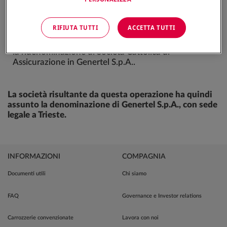
interventi:
RIFIUTA TUTTI
ACCETTA TUTTI
la fusione per incorporazione di Genertel S.p.A. in
Società Cattolica di Assicurazione S.p.A.;
la ridenominazione di Società Cattolica di
Assicurazione in Genertel S.p.A..
La società risultante da questa operazione ha quindi
assunto la denominazione di Genertel S.p.A., con sede
legale a Trieste.
INFORMAZIONI
COMPAGNIA
Documenti utili
Chi siamo
FAQ
Governance e Investor relations
Carrozzerie convenzionate
Lavora con noi