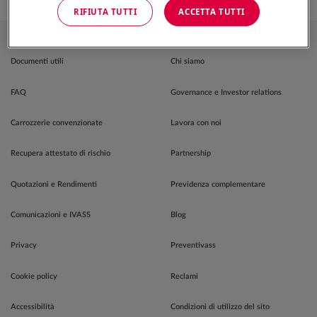
RIFIUTA TUTTI
ACCETTA TUTTI
INFORMAZIONI
COMPAGNIA
Documenti utili
Chi siamo
FAQ
Governance e Investor relations
Carrozzerie convenzionate
Lavora con noi
Recupera attestato di rischio
Partnership
Quotazioni e Rendimenti
Previdenza complementare
Comunicazioni e IVASS
Blog
Privacy
Preventivass
Cookie policy
Reclami
Accessibilità
Condizioni di utilizzo del sito