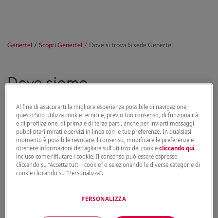
Genertel
/
Scopri Genertel
/
Dove si trova la sede Genertel
Dove siamo
Scopri dove si trova la sede delle
Al fine di assicurarti la migliore esperienza possibile di navigazione,
questo Sito utilizza cookie tecnici e, previo tuo consenso, di funzionalità
assicurazioni online Genertel
e di profilazione, di prima e di terze parti, anche per inviarti messaggi
pubblicitari mirati e servizi in linea con le tue preferenze. In qualsiasi
momento è possibile revocare il consenso, modificare le preferenze e
ottenere informazioni dettagliate sull’utilizzo dei cookie
cliccando qui
,
Genertel
è una compagnia di assicurazione "diretta", i
incluso come rifiutare i cookie. Il consenso può essere espresso
cui uffici non sono aperti al pubblico ma raggiungibili
cliccando su “Accetta tutti i cookie” o selezionando le diverse categorie di
via web, telefono, posta e fax.
cookie cliccando su “Personalizza”.
La sede legale è a
Trieste
, in via Machiavelli 4.
PERSONALIZZA
Genertel S.p.A