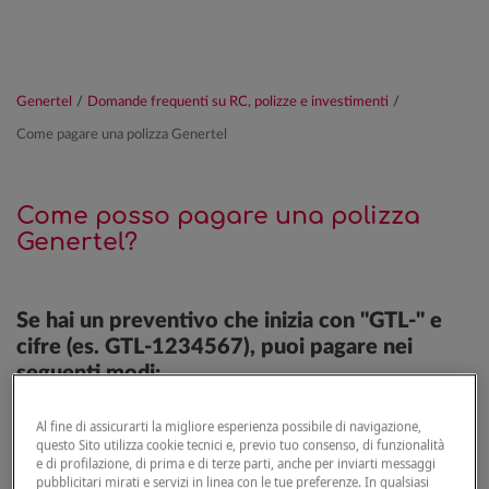
Genertel
/
Domande frequenti su RC, polizze e investimenti
/
Come pagare una polizza Genertel
Come posso pagare una polizza
Genertel?
Se hai un preventivo che inizia con "GTL-" e
cifre (es. GTL-1234567), puoi pagare nei
seguenti modi:
Carta di credito o carta di debito
Al fine di assicurarti la migliore esperienza possibile di navigazione,
questo Sito utilizza cookie tecnici e, previo tuo consenso, di funzionalità
Bonifico digitale PISP o MyBank
e di profilazione, di prima e di terze parti, anche per inviarti messaggi
Paypal (
scopri di più
)
pubblicitari mirati e servizi in linea con le tue preferenze. In qualsiasi