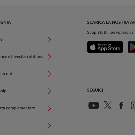
GNIA
SCARICA LA NOSTRA A
Scopri tutti i servizi esclu
mo
ce e Investor relations
con noi
SEGUICI
ship
nza complementare