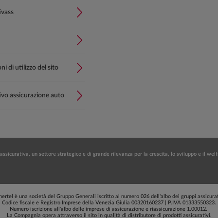
ivass
i di utilizzo del sito
vo assicurazione auto
assicurativa, un settore strategico e di grande rilevanza per la crescita, lo sviluppo e il we
ertel è una società del Gruppo Generali iscritto al numero 026 dell'albo dei gruppi assicurat
Codice fiscale e Registro Imprese della Venezia Giulia 00320160237 | P.IVA 01333550323.
Numero iscrizione all'albo delle imprese di assicurazione e riassicurazione 1.00012.
La Compagnia opera attraverso il sito in qualità di distributore di prodotti assicurativi.