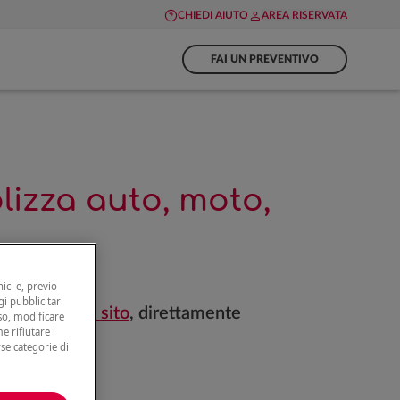
CHIEDI AIUTO
AREA RISERVATA
FAI UN PREVENTIVO
izza auto, moto,
ici e, previo
gi pubblicitari
lo sul
nostro sito
, direttamente
nso, modificare
e rifiutare i
rse categorie di