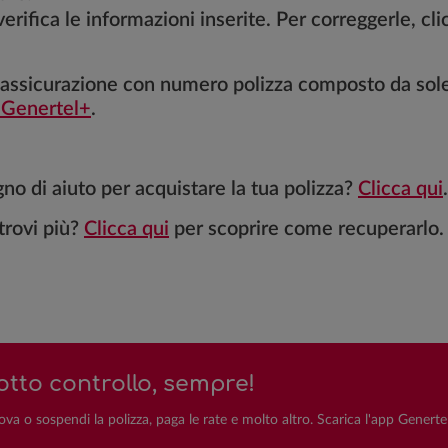
 verifica le informazioni inserite. Per correggerle, cl
'assicurazione con numero polizza composto da sole
 Genertel+
.
gno di aiuto per acquistare la tua polizza?
Clicca qui
.
trovi più?
Clicca qui
per scoprire come recuperarlo.
otto controllo, sempre!
ova o sospendi la polizza, paga le rate e molto altro. Scarica l'app Genertel