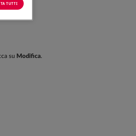
TA TUTTI
icca su
Modifica
.