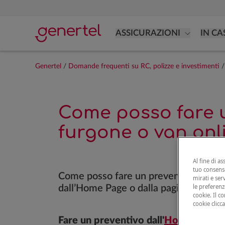
ASSICURAZIONI
IN CA
Genertel
/
Domande frequenti su RC, polizze e investimenti
/
Come posso fare u
furgone o van onl
Al fine di as
tuo consenso
Come posso fare un preventivo per una
mirati e ser
le preferenz
dall’Home Page o dalla pagina del pro
cookie. Il c
cookie clicc
Fare un preventivo dall'
HomePage
: