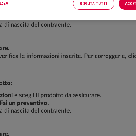
IZZA
RIFIUTA TUTTI
ACCET
e.
ta di nascita del contraente.
are.
 verifica le informazioni inserite. Per correggerle, cl
otto
:
zioni
e scegli il prodotto da assicurare.
Fai un preventivo
.
ta di nascita del contraente.
are.