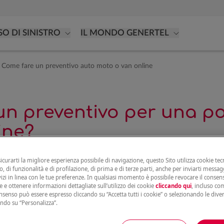
SO DI SINISTRO
IL MONDO GENERTEL
Come fare un preventivo auto moto o van online
n preventivo per una pol
ine?
sicurarti la migliore esperienza possibile di navigazione, questo Sito utilizza cookie tecn
, di funzionalità e di profilazione, di prima e di terze parti, anche per inviarti messag
 polizza auto, moto, furgone o van online? Puoi far
vizi in linea con le tue preferenze. In qualsiasi momento è possibile revocare il conse
e e ottenere informazioni dettagliate sull’utilizzo dei cookie
cliccando qui
, incluso com
dotto che vuoi assicurare.
onsenso può essere espresso cliccando su “Accetta tutti i cookie” o selezionando le dive
ando su “Personalizza”.