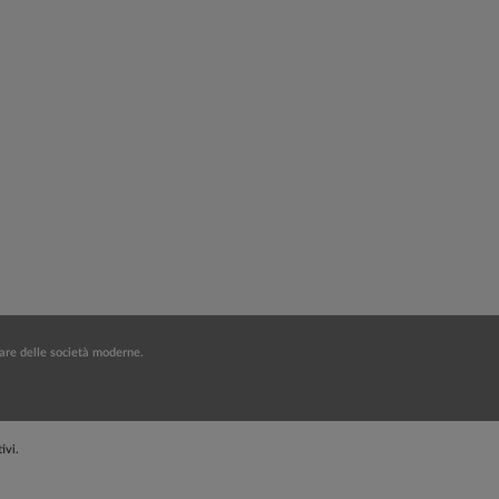
lfare delle società moderne.
ivi.