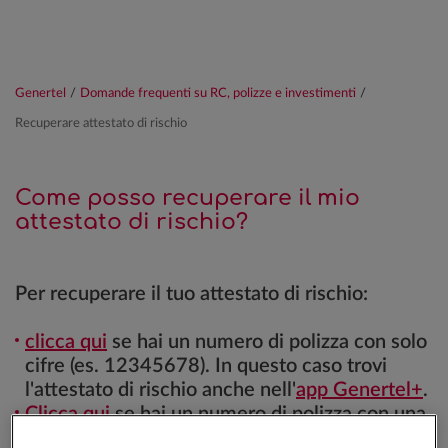
Genertel
/
Domande frequenti su RC, polizze e investimenti
/
Recuperare attestato di rischio
Come posso recuperare il mio
attestato di rischio?
Per recuperare il tuo attestato di rischio:
clicca qui
se hai un numero di polizza con solo
cifre (es. 12345678). In questo caso trovi
l'attestato di rischio anche nell'
app Genertel+
.
Clicca qui
se hai un numero di polizza con una
lettera e cifre (es. A12345/0123).