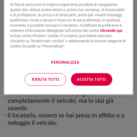
Al fine di assicurarti la migliore esperienza possibile di navigazione,
questo Sito utilizza cookie tecnici e, previo tuo consenso, di funzionalità
Attenzione: inserisci il codice fiscale del
e di profilazione, di prima e di terze parti, anche per inviarti messaggi
contraente e il numero di contratto corretto nel
pubblicitari mirati e servizi in linea con le tue preferenze. In qualsiasi
momento è possibile revocare il consenso, modificare le preferenze e
modulo di richiesta.
ottenere informazioni dettagliate sull’utilizzo dei cookie
cliccando qui
,
incluso come rifiutare i cookie. Il consenso può essere espresso
Chi può recuperare l’attestato di rischio
cliccando su “Accetta tutti i cookie” o selezionando le diverse categorie di
cookie cliccando su “Personalizza”.
il contraente della polizza
PERSONALIZZA
il proprietario del veicolo assicurato
l’usufruttuario, ovvero se non sei proprietario
del veicolo, ma lo stai usando
RIFIUTA TUTTI
ACCETTA TUTTI
l’acquirente con patto di riservato dominio,
ovvero se non hai ancora pagato
completamente il veicolo, ma lo stai già
usando
il locatario, ovvero se hai preso in affitto o a
noleggio il veicolo.