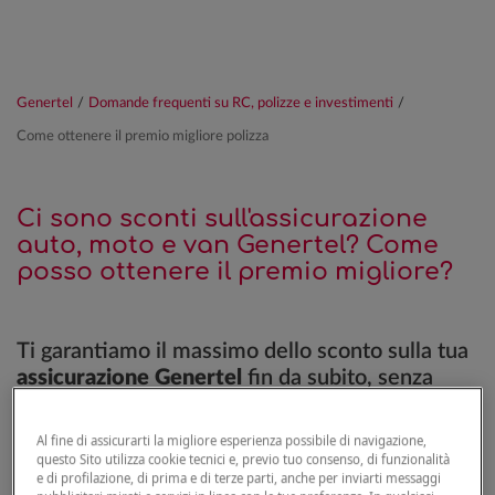
Genertel
/
Domande frequenti su RC, polizze e investimenti
/
Come ottenere il premio migliore polizza
Ci sono sconti sull'assicurazione
auto, moto e van Genertel? Come
posso ottenere il premio migliore?
Ti garantiamo il massimo dello sconto sulla tua
assicurazione Genertel
fin da subito, senza
dover contattare l’assistenza clienti.
Al fine di assicurarti la migliore esperienza possibile di navigazione,
Infatti, se configuri e acquisti la tua
questo Sito utilizza cookie tecnici e, previo tuo consenso, di funzionalità
e di profilazione, di prima e di terze parti, anche per inviarti messaggi
assicurazione online
e in autonomia, ottieni