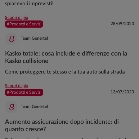
spiacevoli imprevisti!
Scopri di più
28/09/2023
#Prodotti e Servizi
Team Genertel
Kasko totale: cosa include e differenze con la
Kasko collisione
Come proteggere te stesso e la tua auto sulla strada
Scopri di più
13/07/2023
#Prodotti e Servizi
Team Genertel
Aumento assicurazione dopo incidente: di
quanto cresce?