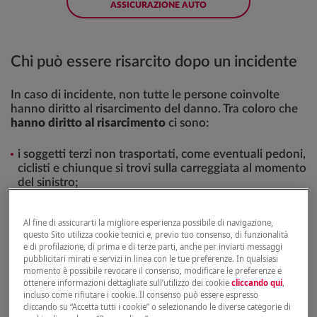
ASSICURAZIONE AUTO
Chi può essere risarcito dopo un incidente
In caso di incidente, non tutte le persone coinvolte
hanno diritto al risarcimento del danno. Tra coloro che
hanno diritto al risarcimento
ci sono:
i soggetti terzi non trasportati, come eventuali pedoni,
ciclisti e chiunque si trovi sulla carreggiata al momento
del sinistro;
le persone a bordo del veicolo del danneggiato;
i soggetti a bordo del veicolo del soggetto che ha
Al fine di assicurarti la migliore esperienza possibile di navigazione,
provocato il sinistro e che hanno diritto solo al
questo Sito utilizza cookie tecnici e, previo tuo consenso, di funzionalità
risarcimento dei danni fisici.
e di profilazione, di prima e di terze parti, anche per inviarti messaggi
pubblicitari mirati e servizi in linea con le tue preferenze. In qualsiasi
momento è possibile revocare il consenso, modificare le preferenze e
ottenere informazioni dettagliate sull’utilizzo dei cookie
cliccando qui
,
Mentre
non ha diritto al risarcimento
del danno:
incluso come rifiutare i cookie. Il consenso può essere espresso
cliccando su “Accetta tutti i cookie” o selezionando le diverse categorie di