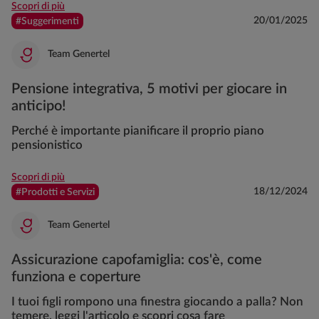
Scopri di più
20/01/2025
#Suggerimenti
Team Genertel
Pensione integrativa, 5 motivi per giocare in
anticipo!
Perché è importante pianificare il proprio piano
pensionistico
Scopri di più
18/12/2024
#Prodotti e Servizi
Team Genertel
Assicurazione capofamiglia: cos'è, come
funziona e coperture
I tuoi figli rompono una finestra giocando a palla? Non
temere, leggi l'articolo e scopri cosa fare