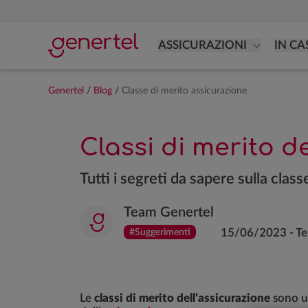
ASSICURAZIONI
IN CA
Genertel
/
Blog
/
Classe di merito assicurazione
Classi di merito d
Tutti i segreti da sapere sulla cla
Team Genertel
15/06/2023
-
Te
#Suggerimenti
Le
classi di merito
dell’assicurazione
sono ut