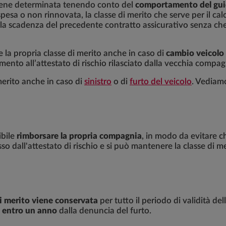
 viene determinata tenendo conto del
comportamento del guid
esa o non rinnovata, la classe di merito che serve per il cal
alla scadenza del precedente contratto assicurativo senza che 
are la propria classe di merito anche in caso di
cambio veicolo
rimento all’attestato di rischio rilasciato dalla vecchia compag
merito anche in caso di
sinistro
o di
furto del veicolo
. Vediam
ibile
rimborsare la propria compagnia
, in modo da evitare c
so dall'attestato di rischio e si può mantenere la classe di me
di merito viene conservata
per tutto il periodo di validità del
a
entro un anno
dalla denuncia del furto.