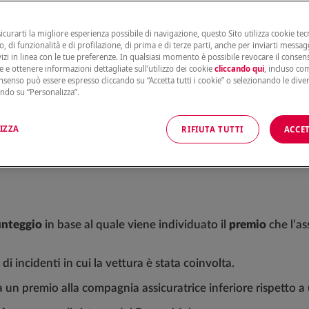
ventuali incidenti causati dall’assicurato.
sicurarti la migliore esperienza possibile di navigazione, questo Sito utilizza cookie tecn
, di funzionalità e di profilazione, di prima e di terze parti, anche per inviarti messag
vizi in linea con le tue preferenze. In qualsiasi momento è possibile revocare il conse
e e ottenere informazioni dettagliate sull’utilizzo dei cookie
cliccando qui
, incluso com
onsenso può essere espresso cliccando su “Accetta tutti i cookie” o selezionando le dive
ando su “Personalizza”.
IZZA
RIFIUTA TUTTI
ACCET
nteggio
in base al quale viene individuato il
premio
che l’as
 incidenti in cui la vettura è stata coinvolta.
 un premio alla compagnia assicuratrice inferiore rispetto a 