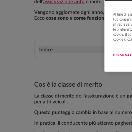
dell’
assicurazione auto
o moto.
Vengono aggiornate ogni anno, in base agli e
Al fine di as
Ecco
cosa sono
e
come funzionano
.
tuo consenso
mirati e ser
le preferenz
cookie. Il c
cookie clicc
Indice
PERSONAL
Cos'è la classe di merito
La classe di merito dell’assicurazione è un
pu
per altri veicoli.
Questo punteggio cambia in base al numero di
In pratica, il conducente più attento pagherà