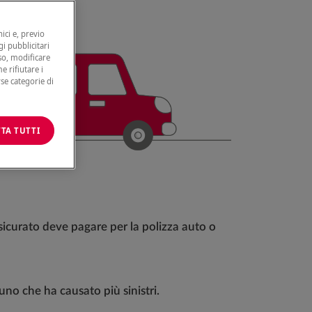
ici e, previo
gi pubblicitari
nso, modificare
e rifiutare i
rse categorie di
TA TUTTI
sicurato deve pagare per la polizza auto o
uno che ha causato più sinistri.