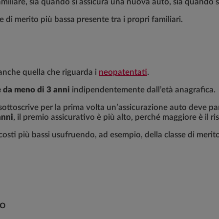
miliare, sia quando si assicura una nuova auto, sia quando si
 di merito più bassa presente tra i propri familiari.
è anche quella che riguarda i
neopatentati
.
e da meno di 3 anni
indipendentemente dall’età anagrafica.
ottoscrive per la prima volta un’assicurazione auto deve par
anni
, il premio assicurativo è più alto, perché maggiore è il ris
osti più bassi usufruendo, ad esempio, della classe di merito
to