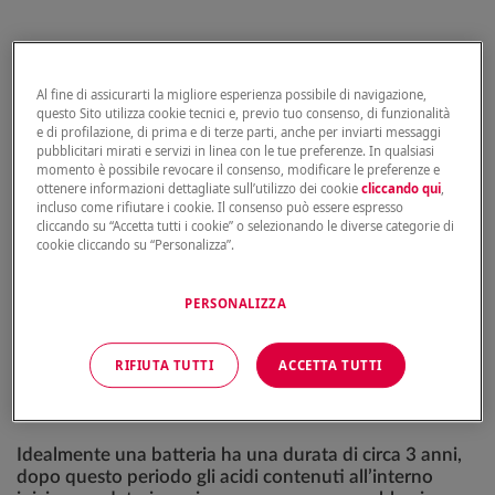
Al fine di assicurarti la migliore esperienza possibile di navigazione,
Indice
questo Sito utilizza cookie tecnici e, previo tuo consenso, di funzionalità
e di profilazione, di prima e di terze parti, anche per inviarti messaggi
pubblicitari mirati e servizi in linea con le tue preferenze. In qualsiasi
momento è possibile revocare il consenso, modificare le preferenze e
ottenere informazioni dettagliate sull’utilizzo dei cookie
cliccando qui
,
Batteria
incluso come rifiutare i cookie. Il consenso può essere espresso
cliccando su “Accetta tutti i cookie” o selezionando le diverse categorie di
cookie cliccando su “Personalizza”.
La batteria è carica? Se durante l’inverno l’avete
collegata ad un mantenitore di batterie, non
dovrebbero esserci problemi, se invece l’avete lasciata
PERSONALIZZA
al suo posto potrebbe essere scarica. In questo caso è
possibile ricaricarla con i caricabatterie casalinghi
facilmente acquistabili nei grandi supermercati oppure
RIFIUTA TUTTI
ACCETTA TUTTI
portarla alla propria officina di fiducia che saprà
consigliarvi come agire, anche in caso di batterie datate.
Idealmente una batteria ha una durata di circa 3 anni,
dopo questo periodo gli acidi contenuti all’interno