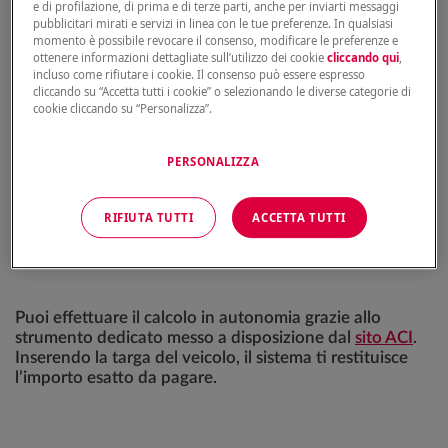
e di profilazione, di prima e di terze parti, anche per inviarti messaggi
mancato pagamento, il veicolo può essere radiato dal
pubblicitari mirati e servizi in linea con le tue preferenze. In qualsiasi
PRA.
momento è possibile revocare il consenso, modificare le preferenze e
ottenere informazioni dettagliate sull’utilizzo dei cookie
cliccando qui
,
incluso come rifiutare i cookie. Il consenso può essere espresso
Come si calcola il bollo auto
cliccando su “Accetta tutti i cookie” o selezionando le diverse categorie di
cookie cliccando su “Personalizza”.
L’importo del bollo auto si calcola in base a tre fattori
principali:
PERSONALIZZA
la potenza del veicolo, espressa in kW o CV
RIFIUTA TUTTI
ACCETTA TUTTI
la classe ambientale (Euro 0, 1, 2, ecc.)
la Regione di residenza
Puoi effettuare il calcolo in autonomia grazie allo
strumento dedicato messo a disposizione dal
sito ACI
.
Inserendo la targa del veicolo, il sistema ti restituisce
l’importo esatto da pagare.