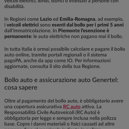
veicoli elettrici, ibridi, storici o intestati a persone con
disabilità.
In Regioni come
Lazio
ed
Emilia-Romagna
, ad esempio,
i
veicoli elettrici
sono
esenti dal bollo per i primi 5 anni
dall’immatricolazione. In
Piemonte l’esenzione è
permanente
: le auto elettriche non pagano mai il bollo.
In tutta Italia è ormai possibile calcolare e pagare il bollo
auto online, tramite portali regionali o il sistema
pagoPA, anche da app come IO. Per informazioni
aggiornate, consulta il sito della tua Regione.
Bollo auto e assicurazione auto Genertel:
cosa sapere
Oltre al pagamento del bollo auto, è obbligatorio avere
una copertura assicurativa
RC auto
attiva. La
Responsabilità Civile Autoveicoli (RC Auto) è
obbligatoria per legge e sempre inclusa nella polizza
base. Copre i danni materiali o fisici causati ad altre