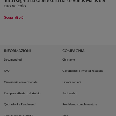
Tutti i segreti da sapere sulla classe Bonus Malus del
tuo veicolo
Scopri di più
INFORMAZIONI
COMPAGNIA
Documenti utili
Chi siamo
FAQ
Governance e Investor relations
Carrozzerie convenzionate
Lavora con noi
Recupera attestato di rischio
Partnership
Quotazioni e Rendimenti
Previdenza complementare
Comunicazioni e IVASS
Blog