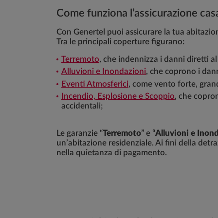
Come funziona l’assicurazione cas
Con Genertel puoi assicurare la tua abitazion
Tra le principali coperture figurano:
Terremoto
, che indennizza i danni diretti 
Alluvioni e Inondazioni
, che coprono i dan
Eventi Atmosferici
, come vento forte, gran
Incendio, Esplosione e Scoppio
, che copron
accidentali;
Le garanzie “
Terremoto
” e “
Alluvioni e Inon
un’abitazione residenziale. Ai fini della det
nella quietanza di pagamento.