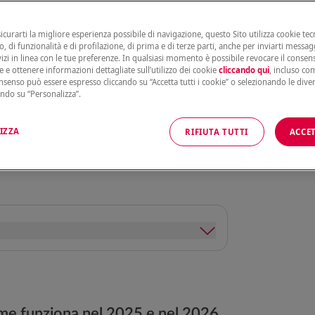
uò offrire vantaggi concreti: protegge la
ni casi, ti consente di beneficiare di una
sicurarti la migliore esperienza possibile di navigazione, questo Sito utilizza cookie tecn
diti.
, di funzionalità e di profilazione, di prima e di terze parti, anche per inviarti messag
vizi in linea con le tue preferenze. In qualsiasi momento è possibile revocare il conse
e e ottenere informazioni dettagliate sull’utilizzo dei cookie
cliccando qui
, incluso com
 per la successiva
dichiarazione dei
onsenso può essere espresso cliccando su “Accetta tutti i cookie” o selezionando le dive
bilità di
portare in detrazione il 19% del
ando su “Personalizza”.
 danni da
eventi calamitosi
— come
te o rinnovate dal 1° gennaio 2018.
ticolo 15, comma 1, lettera f-bis del TUIR
IZZA
RIFIUTA TUTTI
ACCET
ora in vigore e prorogata anche per le
me funziona nel 2025 e nel 2026