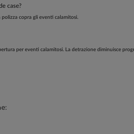
nde case?
la polizza copra gli eventi calamitosi.
copertura per eventi calamitosi. La detrazione diminuisce pro
e: