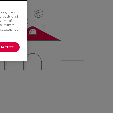
ici e, previo
gi pubblicitari
nso, modificare
e rifiutare i
rse categorie di
TA TUTTI