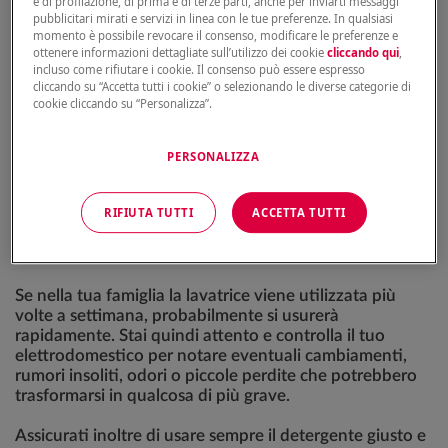
e di profilazione, di prima e di terze parti, anche per inviarti messaggi
le perdite. Controlla regolarmente tutte le parti della
pubblicitari mirati e servizi in linea con le tue preferenze. In qualsiasi
tua lavatrice, comprese le condizioni della spina e della
momento è possibile revocare il consenso, modificare le preferenze e
ottenere informazioni dettagliate sull’utilizzo dei cookie
cliccando qui
,
presa elettrica.
incluso come rifiutare i cookie. Il consenso può essere espresso
cliccando su “Accetta tutti i cookie” o selezionando le diverse categorie di
Controlla anche tubi e condotte per verificare la
cookie cliccando su “Personalizza”.
presenza di perdite, crepe o danni di altro genere
(specialmente in seguito a un periodo freddo) e le
guarnizioni intorno all'oblò. In questo modo potrai
PERSONALIZZA
riparare o sostituire le parti danneggiate prima di
imbatterti in una perdita! Una buona idea è anche
RIFIUTA TUTTI
ACCETTA TUTTI
quella di rimuovere con regolarità peli e capelli rimasti
nel cestello, nell'oblò o nel tubo, in particolare se hai
animali domestici.
Se nella tua famiglia la lavatrice viene utilizzata più
volte a settimana, probabilmente si usurerà
rapidamente. Stai quindi attento e controlla il tuo
elettrodomestico per notare eventuali cambiamenti,
rumori insoliti, odori o piccole perdite che potrebbero
trasformarsi in qualcosa di più grave.
Assicurati inoltre di usare sempre il detergente giusto e