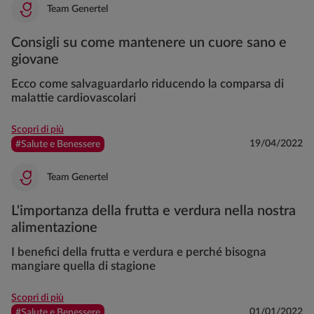
Team Genertel
Consigli su come mantenere un cuore sano e
giovane
Ecco come salvaguardarlo riducendo la comparsa di
malattie cardiovascolari
Scopri di più
19/04/2022
#Salute e Benessere
Team Genertel
L'importanza della frutta e verdura nella nostra
alimentazione
I benefici della frutta e verdura e perché bisogna
mangiare quella di stagione
Scopri di più
01/01/2022
#Salute e Benessere