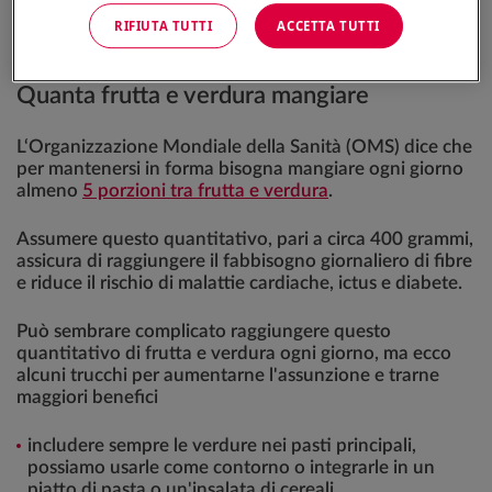
RIFIUTA TUTTI
ACCETTA TUTTI
Quanta frutta e verdura mangiare
L‘Organizzazione Mondiale della Sanità (OMS) dice che
per mantenersi in forma bisogna mangiare ogni giorno
almeno
5 porzioni tra frutta e verdura
.
Assumere questo quantitativo, pari a circa 400 grammi,
assicura di raggiungere il fabbisogno giornaliero di fibre
e riduce il rischio di malattie cardiache, ictus e diabete.
Può sembrare complicato raggiungere questo
quantitativo di frutta e verdura ogni giorno, ma ecco
alcuni trucchi per aumentarne l'assunzione e trarne
maggiori benefici
includere sempre le verdure nei pasti principali,
possiamo usarle come contorno o integrarle in un
piatto di pasta o un'insalata di cereali