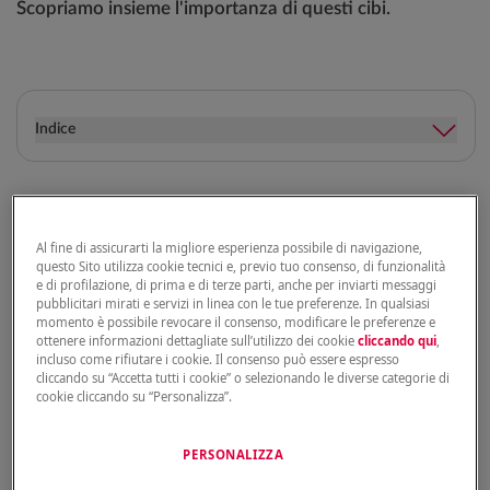
Scopriamo insieme l'importanza di questi cibi.
Indice
Benefici della frutta e verdura
Al fine di assicurarti la migliore esperienza possibile di navigazione,
questo Sito utilizza cookie tecnici e, previo tuo consenso, di funzionalità
I benefici di assumere giornalmente frutta e verdura
e di profilazione, di prima e di terze parti, anche per inviarti messaggi
nella nostra alimentazione sono molteplici: prevengono
pubblicitari mirati e servizi in linea con le tue preferenze. In qualsiasi
momento è possibile revocare il consenso, modificare le preferenze e
l'invecchiamento cutaneo, aumentano le difese
ottenere informazioni dettagliate sull’utilizzo dei cookie
cliccando qui
,
immunitarie, ci aiutano a mantenere il peso sotto
incluso come rifiutare i cookie. Il consenso può essere espresso
controllo, contribuiscono al funzionamento dell'intero
cliccando su “Accetta tutti i cookie” o selezionando le diverse categorie di
organismo e prevengono alcune malattie. Ogni anno
cookie cliccando su “Personalizza”.
circa 1,7 milioni (2,8%) dei decessi in tutto il mondo
sono attribuibili allo scarso consumo di frutta e verdura
(fonte OMS).
PERSONALIZZA