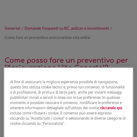
Genertel
/
Domande frequenti su RC, polizze e investimenti
/
Come fare un preventivo assicurazione vita online
Come posso fare un preventivo per
l'Assicurazione Vita Genertel?
Al fine di assicurarti la migliore esperienza possibile di navigazione,
questo Sito utilizza cookie tecnici e, previo tuo consenso, di funzionalità
Se vuoi un’assicurazione sulla vita,
clicca qui per fare un
e di profilazione, di prima e di terze parti, anche per inviarti messaggi
preventivo online
. Riceverai una proposta basata sulle
pubblicitari mirati e servizi in linea con le tue preferenze. In qualsiasi
informazioni che hai inserito. Potrai valutarla e
momento è possibile revocare il consenso, modificare le preferenze e
modificarla.
ottenere informazioni dettagliate sull’utilizzo dei cookie
cliccando qui
,
incluso come rifiutare i cookie. Il consenso può essere espresso
cliccando su “Accetta tutti i cookie” o selezionando le diverse categorie di
cookie cliccando su “Personalizza”.
FAI UN PREVENTIVO →