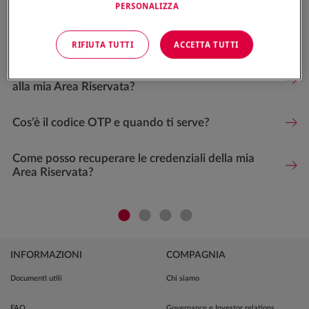
PERSONALIZZA
Potrebbe interessarti anche:
RIFIUTA TUTTI
ACCETTA TUTTI
Sono un cliente Genertel. Come posso accedere
alla mia Area Riservata?
Cos’è il codice OTP e quando ti serve?
Come posso recuperare le credenziali della mia
Area Riservata?
INFORMAZIONI
COMPAGNIA
Documenti utili
Chi siamo
FAQ
Governance e Investor relations