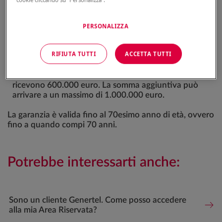
capitale base è di 200.000 euro, la somma aggiuntiva
è di 200.000 euro e i tuoi cari ricevono quindi 400.000
euro. La somma aggiuntiva può arrivare a un massimo
PERSONALIZZA
di 500.000 euro.
In caso di
morte per incidente stradale
, riceverai una
RIFIUTA TUTTI
ACCETTA TUTTI
somma aggiuntiva uguale al doppio del capitale base.
Per esempio, se il capitale base è di 200.000 euro, la
somma aggiuntiva è di 400.000 euro e i tuoi cari
ricevono 600.000 euro. La somma aggiuntiva può
arrivare a un massimo di 1.000.000 euro.
La garanzia è valida fino al 70esimo anno di età, ovvero
fino a quando compi 70 anni.
Potrebbe interessarti anche:
Sono un cliente Genertel. Come posso accedere
alla mia Area Riservata?