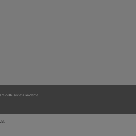
lfare delle società moderne.
ivi.