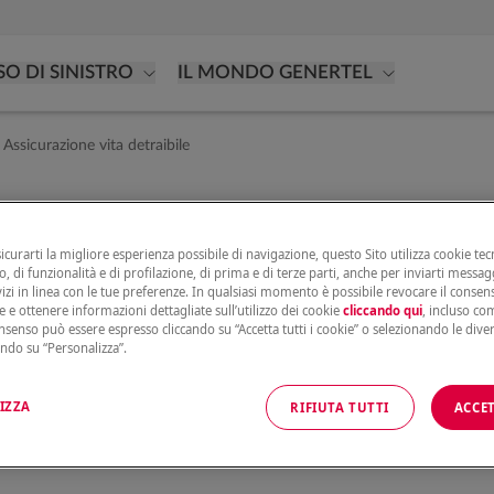
SO DI SINISTRO
IL MONDO GENERTEL
Assicurazione vita detraibile
e vita di Genertel i prem
sicurarti la migliore esperienza possibile di navigazione, questo Sito utilizza cookie tecn
, di funzionalità e di profilazione, di prima e di terze parti, anche per inviarti messag
vizi in linea con le tue preferenze. In qualsiasi momento è possibile revocare il conse
e e ottenere informazioni dettagliate sull’utilizzo dei cookie
cliccando qui
, incluso com
onsenso può essere espresso cliccando su “Accetta tutti i cookie” o selezionando le dive
ando su “Personalizza”.
l tuo reddito imponibile, ovvero dal reddito su cui paghi le 
IZZA
RIFIUTA TUTTI
ACCET
per avere queste coperture: