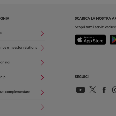
GNIA
SCARICA LA NOSTRA A
Scopri tutti i servizi esclu
mo
ce e Investor relations
con noi
SEGUICI
ship
nza complementare