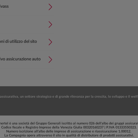
ivass
i di utilizzo del sito
vo assicurazione auto
assicurativa, un settore strategico e di grande rilevanza per la crescita, lo sviluppo e il we
ertel è una società del Gruppo Generali iscritto al numero 026 dell'albo dei gruppi assicurat
Codice fiscale e Registro Imprese della Venezia Giulia 00320160237 | P.IVA 01333550323.
Numero iscrizione all'albo delle imprese di assicurazione e riassicurazione 1.00012.
La Compagnia opera attraverso il sito in qualità di distributore di prodotti assicurativi.