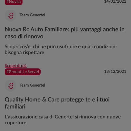
14/02/2022
#Novità
Team Genertel
Nuova Rc Auto Familiare: più vantaggi anche in
caso di rinnovo
Scopri cos’è, chi ne può usufruire e quali condizioni
bisogna rispettare
Scopri di più
13/12/2021
#Prodotti e Servizi
Team Genertel
Quality Home & Care protegge te e i tuoi
familiari
L'assicurazione casa di Genertel si rinnova con nuove
coperture