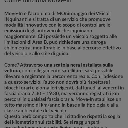
Come funziona Move-In
Move-In è l’acronimo di MOnitoraggio dei VEicoli
INquinanti e si tratta di un servizio che promuove
modalità innovative con lo scopo di controllare le
emissioni degli autoveicoli che inquinano
maggiormente. Chi possiede un veicolo soggetto alle
limitazioni di Area B, può richiedere una deroga
chilometrica, monitorabile in base al percorso effettivo
del veicolo e allo stile di guida.
Come? Attraverso
una scatola nera installata sulla
vettura
, con collegamento satellitare, sarà possibile
rilevare e registrare la percorrenza reale. Con l’adesione
a questo servizio, l’auto non dovrà più rispettare i
blocchi orari e giornalieri vigenti, dal lunedì al venerdì in
fascia oraria 7:30 – 19:30, ma verranno registrati i km
percorsi in qualsiasi fascia oraria. Move-In stabilisce un
tetto massimo di km/anno in base alla tipologia e alla
classe ambientale del veicolo.
Questo però comporta che il cittadino rispetti la soglia
dei kilometri annui stabiliti. Se si raggiungerà
precedentemente questo limite, non si potrà più