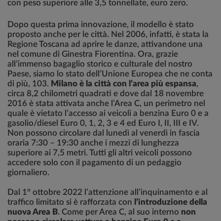
con peso superiore alle 3,5 tonnellate, euro zero.
Dopo questa prima innovazione, il modello è stato
proposto anche per le città. Nel 2006, infatti, è stata la
Regione Toscana ad aprire le danze, attivandone una
nel comune di Ginestra Fiorentina. Ora, grazie
all’immenso bagaglio storico e culturale del nostro
Paese, siamo lo stato dell’Unione Europea che ne conta
di più, 103.
Milano è la città con l’area più espansa
,
circa 8,2 chilometri quadrati e dove dal 18 novembre
2016 è stata attivata anche l’Area C, un perimetro nel
quale è vietato l’accesso ai veicoli a benzina Euro 0 e a
gasolio/diesel Euro 0, 1, 2, 3 e 4 ed Euro I, II, III e IV.
Non possono circolare dal lunedì al venerdì in fascia
oraria 7:30 – 19:30 anche i mezzi di lunghezza
superiore ai 7,5 metri. Tutti gli altri veicoli possono
accedere solo con il pagamento di un pedaggio
giornaliero.
Dal 1° ottobre 2022 l’attenzione all’inquinamento e al
traffico limitato si è rafforzata con
l’introduzione della
nuova Area B
. Come per Area C, al suo interno
non