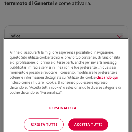
terremoto di Genertel
e come attivarla.
Indice
Al fine di assicurarti la migliore esperienza possibile di navigazione,
questo Sito utilizza cookie tecnici e, previo tuo consenso, di funzionalità
Copertura terremoto: cos’è e come
e di profilazione, di prima e di terze parti, anche per inviarti messaggi
pubblicitari mirati e servizi in linea con le tue preferenze. In qualsiasi
funziona per l’immobile
momento è possibile revocare il consenso, modificare le preferenze e
ottenere informazioni dettagliate sull’utilizzo dei cookie
cliccando qui
,
incluso come rifiutare i cookie. Il consenso può essere espresso
La
copertura terremoto
è solitamente una
garanzia
cliccando su “Accetta tutti i cookie” o selezionando le diverse categorie di
accessoria
che
si può includere nell’assicurazione casa
cookie cliccando su “Personalizza”.
per proteggere
l’immobile
in caso di
danni provocati da
un evento sismico
. Inserendo questa garanzia nella
polizza, la compagnia assicurativa interviene
PERSONALIZZA
economicamente per sostenere i costi di riparazione o,
nei casi più gravi, di ricostruzione dell’edificio.
RIFIUTA TUTTI
ACCETTA TUTTI