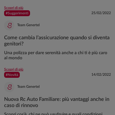
Scopri di più
25/02/2022
#Suggerimenti
Team Genertel
Come cambia l’assicurazione quando si diventa
genitori?
Una polizza per dare serenità anche a chi ti è più caro
al mondo
Scopri di più
14/02/2022
#Novità
Team Genertel
Nuova Rc Auto Familiare: più vantaggi anche in
caso di rinnovo
Scopri cos’è, chi ne può usufruire e quali condizioni