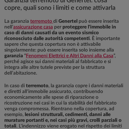
Garanzia terremoto di Genertel: cosa
copre, quali sono i limiti e come attivarla
La garanzia
terremoto
di
Genertel
può essere inserita
nell’
assicurazione casa
per
proteggere l'immobile in
caso di danni causati da un evento sismico
riconosciuto dalle autorità competenti
. È importante
sapere che questa copertura non è attivabile
singolarmente: può essere inserita solo insieme alla
garanzia
“
Fenomeni Elettrici e Altri Danni alla Casa
”,
perché agisce sui danni materiali al fabbricato e si
integra alle altre tutele previste per la struttura
dell’abitazione.
In caso di
terremoto
, la garanzia copre i danni materiali
e diretti all'immobile assicurato, contribuendo
economicamente alle spese di riparazione o
ricostruzione nei casi in cui la stabilità del fabbricato
venga compromessa. Rientrano nella copertura, ad
esempio,
lesioni strutturali, cedimenti, danni alle
murature portanti e, nei casi più gravi, crolli parziali o
totali
. L'indennizzo viene erogato nel rispetto dei limiti