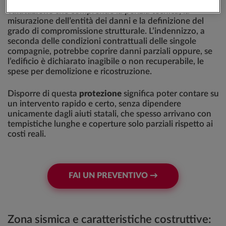
In caso di terremoto
, viene avviata una
procedura di
valutazione
che comprende la perizia tecnica, la
misurazione dell’entità dei danni e la definizione del
grado di compromissione strutturale. L’indennizzo, a
seconda delle condizioni contrattuali delle singole
compagnie, potrebbe coprire danni parziali oppure, se
l’edificio è dichiarato inagibile o non recuperabile, le
spese per demolizione e ricostruzione.
Disporre di questa
protezione
significa poter contare su
un intervento rapido e certo, senza dipendere
unicamente dagli aiuti statali, che spesso arrivano con
tempistiche lunghe e coperture solo parziali rispetto ai
costi reali.
FAI UN PREVENTIVO →
Zona sismica e caratteristiche costruttive: