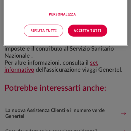
Non sei a conoscenza di danni avvenuti nel
periodo trascorso.
PERSONALIZZA
Ti assumi la responsabilità di eventuali
richieste fatte da terzi.
RIFIUTA TUTTI
ACCETTA TUTTI
Ti restituiremo il premio non usufruito, meno le
imposte e il contributo al Servizio Sanitario
Nazionale .
Per altre informazioni, consulta il
set
informativo
dell’assicurazione viaggi Genertel.
Potrebbe interessarti anche:
La nuova Assistenza Clienti e il numero verde
Genertel