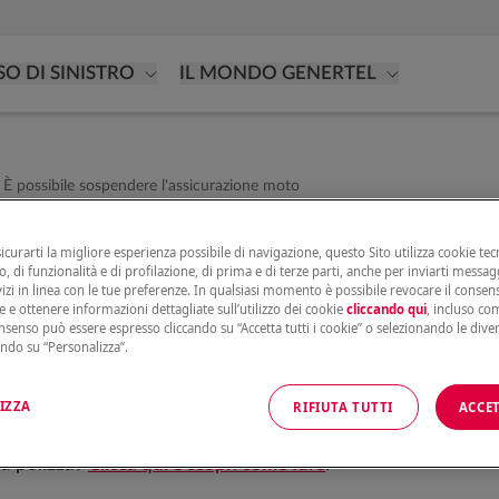
SO DI SINISTRO
IL MONDO GENERTEL
È possibile sospendere l'assicurazione moto
sicurarti la migliore esperienza possibile di navigazione, questo Sito utilizza cookie tecn
, di funzionalità e di profilazione, di prima e di terze parti, anche per inviarti messag
curazione moto: è possib
vizi in linea con le tue preferenze. In qualsiasi momento è possibile revocare il conse
e e ottenere informazioni dettagliate sull’utilizzo dei cookie
cliccando qui
, incluso com
onsenso può essere espresso cliccando su “Accetta tutti i cookie” o selezionando le dive
ando su “Personalizza”.
dere la tua assicurazione moto per un periodo. Ad esempio, 
IZZA
RIFIUTA TUTTI
ACCET
ssicurazione moto.
ua polizza?
Clicca qui e scopri come fare
.