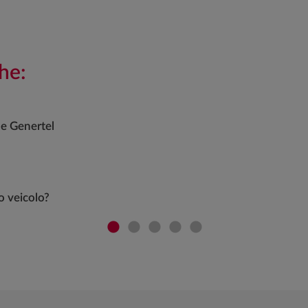
he:
de Genertel
o veicolo?