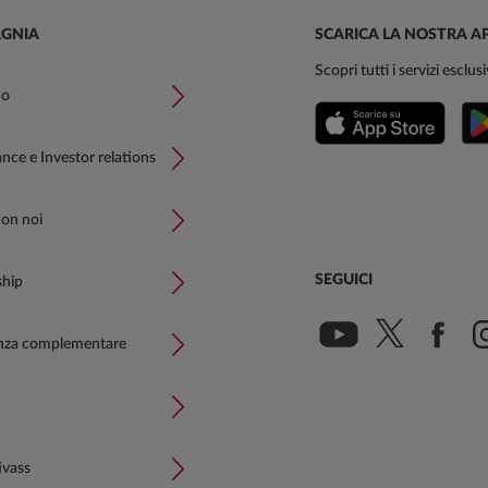
GNIA
SCARICA LA NOSTRA A
Scopri tutti i servizi esclu
mo
ce e Investor relations
con noi
SEGUICI
ship
nza complementare
ivass