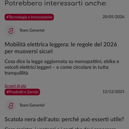
Potrebbero interessarti anche:
20/05/2026
#Tecnologia e Innovazione
Team Genertel
Mobilità elettrica leggera: le regole del 2026
per muoversi sicuri
Cosa dice la legge aggiornata su monopattini, ebike e
veicoli elettrici leggeri – e come circolare in tutta
tranquillità
Scopri di più
12/12/2025
#Prodotti e Servizi
Team Genertel
Scatola nera dell'auto: perché può esserti utile?