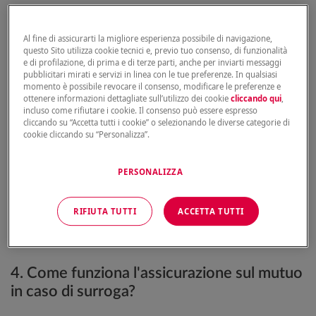
Chiunque accenda un mutuo
può sottoscrivere una
polizza mutuo. È importante
valutare attentamente le
Al fine di assicurarti la migliore esperienza possibile di navigazione,
proprie esigenze
e scegliere una polizza che offra la
questo Sito utilizza cookie tecnici e, previo tuo consenso, di funzionalità
copertura più adatta. Le polizze possono essere
e di profilazione, di prima e di terze parti, anche per inviarti messaggi
sottoscritte sia al momento dell’accensione del mutuo
pubblicitari mirati e servizi in linea con le tue preferenze. In qualsiasi
che successivamente.
momento è possibile revocare il consenso, modificare le preferenze e
ottenere informazioni dettagliate sull’utilizzo dei cookie
cliccando qui
,
incluso come rifiutare i cookie. Il consenso può essere espresso
3. Quando l'assicurazione sul mutuo è
cliccando su “Accetta tutti i cookie” o selezionando le diverse categorie di
obbligatoria?
cookie cliccando su “Personalizza”.
L’assicurazione sul mutuo è obbligatoria in alcuni casi
PERSONALIZZA
specifici. Ad esempio, la
polizza incendio e scoppio è
sempre richiesta dalla banca
per proteggere l’immobile
da eventuali danni. Altre coperture, come la polizza
RIFIUTA TUTTI
ACCETTA TUTTI
vita, sono facoltative ma fortemente consigliate per
garantire una maggiore sicurezza finanziaria.
4. Come funziona l'assicurazione sul mutuo
in caso di surroga?