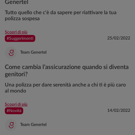
Genertel
Tutto quello che c'è da sapere per riattivare la tua
polizza sospesa
Scopri di più
25/02/2022
#Suggerimenti
Team Genertel
Come cambia l’assicurazione quando si diventa
genitori?
Una polizza per dare serenità anche a chi ti è più caro
al mondo
Scopri di più
14/02/2022
#Novità
Team Genertel