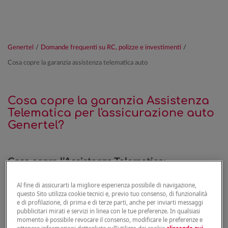
Genertel
/
Domande frequenti su RC, polizze e investimenti
/
Cosa copre la garanzia assistenza telematica auto
Cosa copre la garanzia Assistenza
Telematica per l'assicurazione auto
Genertel?
Cosa copre l’Assistenza Telematica:
Al fine di assicurarti la migliore esperienza possibile di navigazione,
Se acquisti l’Assistenza Telematica e installi la
questo Sito utilizza cookie tecnici e, previo tuo consenso, di funzionalità
scatola nera, avrai sempre incluso:
e di profilazione, di prima e di terze parti, anche per inviarti messaggi
pubblicitari mirati e servizi in linea con le tue preferenze. In qualsiasi
momento è possibile revocare il consenso, modificare le preferenze e
Assistenza sinistri