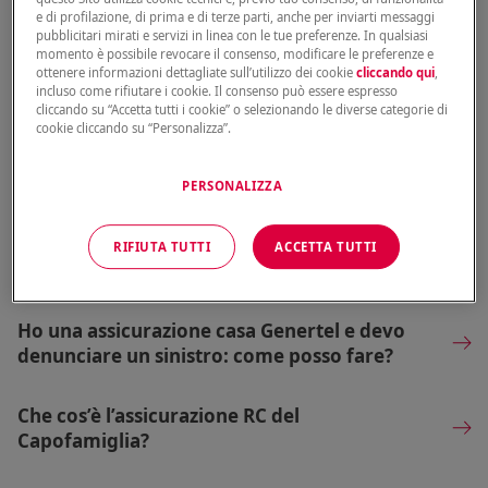
e di profilazione, di prima e di terze parti, anche per inviarti messaggi
pubblicitari mirati e servizi in linea con le tue preferenze. In qualsiasi
Come ti tutela l’assicurazione casa per i danni
momento è possibile revocare il consenso, modificare le preferenze e
causati a terzi?
ottenere informazioni dettagliate sull’utilizzo dei cookie
cliccando qui
,
incluso come rifiutare i cookie. Il consenso può essere espresso
cliccando su “Accetta tutti i cookie” o selezionando le diverse categorie di
L’assicurazione casa è obbligatoria?
cookie cliccando su “Personalizza”.
Assicurazione casa in affitto: a chi spetta?
PERSONALIZZA
L’assicurazione casa Genertel ti copre in caso
RIFIUTA TUTTI
ACCETTA TUTTI
di calamità naturali?
Ho una assicurazione casa Genertel e devo
denunciare un sinistro: come posso fare?
Che cos’è l’assicurazione RC del
Capofamiglia?