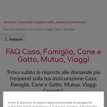
Genertel
/
Domande frequenti su RC, polizze e investimenti
/
Faq assicurazione casa, mutuo, viaggi, cane e persona
Indietro
FAQ Casa, Famiglia, Cane e
Gatto, Mutuo, Viaggi
Trova subito le risposte alle domande più
frequenti sulla tua assicurazione Casa,
Famiglia, Cane e Gatto, Mutuo, Viaggi
Genertel.
Al fine di assicurarti la migliore esperienza possibile di navigazione,
questo Sito utilizza cookie tecnici e, previo tuo consenso, di funzionalità