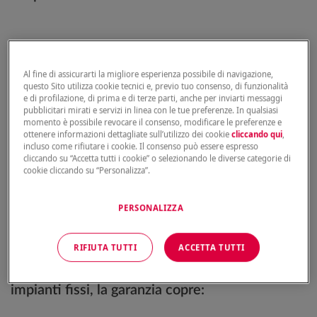
Questo tipo di evento è coperto dalla garanzia
Danni al fabbricato
se hai una
polizza casa
Al fine di assicurarti la migliore esperienza possibile di navigazione,
Genertel
:
questo Sito utilizza cookie tecnici e, previo tuo consenso, di funzionalità
e di profilazione, di prima e di terze parti, anche per inviarti messaggi
pubblicitari mirati e servizi in linea con le tue preferenze. In qualsiasi
con codice contratto
con 9 cifre
momento è possibile revocare il consenso, modificare le preferenze e
hai acquistato la garanzia
ottenere informazioni dettagliate sull’utilizzo dei cookie
cliccando qui
,
incluso come rifiutare i cookie. Il consenso può essere espresso
è indicata nel tuo contratto assicurativo
cliccando su “Accetta tutti i cookie” o selezionando le diverse categorie di
cookie cliccando su “Personalizza”.
PERSONALIZZA
Cosa copre la garanzia?
RIFIUTA TUTTI
ACCETTA TUTTI
In caso di rottura accidentale di tubazioni o
impianti fissi, la garanzia copre: