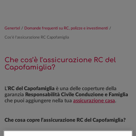
Genertel
/
Domande frequenti su RC, polizze e investimenti
/
Cos'è l'assicurazione RC Capofamiglia
Che cos’è l’assicurazione RC del
Capofamiglia?
L’
RC del Capofamiglia
è una delle coperture della
garanzia
Responsabilità Civile Conduzione e Famiglia
che puoi aggiungere nella tua
assicurazione casa
.
Che cosa copre l’assicurazione RC del Capofamiglia?