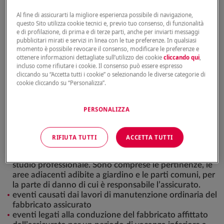
La copertura RC Capofamiglia copre i danni accidentali
Al fine di assicurarti la migliore esperienza possibile di navigazione,
causati da attività non professionali legate alla famiglia.
questo Sito utilizza cookie tecnici e, previo tuo consenso, di funzionalità
Per esempio:
e di profilazione, di prima e di terze parti, anche per inviarti messaggi
pubblicitari mirati e servizi in linea con le tue preferenze. In qualsiasi
attività domestiche, sportive e del tempo libero
momento è possibile revocare il consenso, modificare le preferenze e
ottenere informazioni dettagliate sull’utilizzo dei cookie
cliccando qui
,
partecipazione a manifestazioni sportive agonistiche
incluso come rifiutare i cookie. Il consenso può essere espresso
riconosciute dal CONI. Questo vale se l’assicurato ha
cliccando su “Accetta tutti i cookie” o selezionando le diverse categorie di
meno di 20 anni.
cookie cliccando su “Personalizza”.
PERSONALIZZA
La copertura RC Capofamiglia copre anche i danni
accidentali che derivano dai seguenti eventi:
RIFIUTA TUTTI
ACCETTA TUTTI
eventi legati alla conduzione dei locali del fabbricato
assicurato, inclusi locali comunicanti utilizzati come
studio professionale. Sono comprese le pertinenze, le
aree adiacenti adibite a giardino e le parti comuni, per
la parte di danno di cui è responsabile l’assicurato.
eventi causati dai lavori di manutenzione ordinaria del
fabbricato assicurato
eventi legati alla conduzione del fabbricato affittato