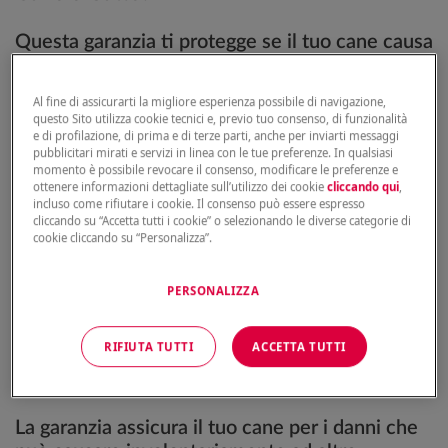
Questa garanzia ti protegge se il tuo cane causa
danni involontari a terzi
, come lesioni a
persone, altri animali o danni a cose. Nello
Al fine di assicurarti la migliore esperienza possibile di navigazione,
specifico, la garanzia copre:
questo Sito utilizza cookie tecnici e, previo tuo consenso, di funzionalità
e di profilazione, di prima e di terze parti, anche per inviarti messaggi
pubblicitari mirati e servizi in linea con le tue preferenze. In qualsiasi
I danni causati dal cane indicato in polizza, se
momento è possibile revocare il consenso, modificare le preferenze e
la conduzione avviene
secondo le disposizioni
ottenere informazioni dettagliate sull’utilizzo dei cookie
cliccando qui
,
incluso come rifiutare i cookie. Il consenso può essere espresso
di legge
.
cliccando su “Accetta tutti i cookie” o selezionando le diverse categorie di
Spese legali, interessi e risarcimenti che sei
cookie cliccando su “Personalizza”.
tenuto a pagare se civilmente responsabile.
Eventi che comportano
morte, lesioni o
PERSONALIZZA
deterioramento di cose
.
RIFIUTA TUTTI
ACCETTA TUTTI
Chi è assicurato?
La garanzia assicura il tuo cane per i danni che