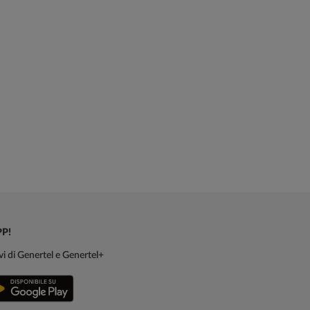
Scopri di più
PP!
sivi di Genertel e Genertel+