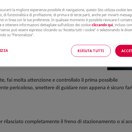
sapere cosa significano le spie sul
n grado di evitare un guasto completo.
sicurarti la migliore esperienza possibile di navigazione, questo Sito utilizza cookie tecn
e sul cruscotto, perché si accendono, quanto
, di funzionalità e di profilazione, di prima e di terze parti, anche per inviarti messag
uando le vedi.
vizi in linea con le tue preferenze. In qualsiasi momento è possibile revocare il conse
e e ottenere informazioni dettagliate sull’utilizzo dei cookie
cliccando qui
, incluso com
colori a semaforo:
onsenso può essere espresso cliccando su “Accetta tutti i cookie” o selezionando le dive
ando su “Personalizza”.
 è attualmente in uso
IZZA
RIFIUTA TUTTI
ACCET
 fai molta attenzione e controllalo il prima possibile
nte pericoloso, smettere di guidare non appena è sicuro fa
r rilasciato completamente il freno di stazionamento o si ac