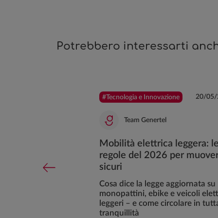
Potrebbero interessarti anch
20/10/2021
20/05/
#Tecnologia e Innovazione
l
Team Genertel
a Genertel 100%
Mobilità elettrica leggera: l
regole del 2026 per muover
sicuri
obilità sarà
 conveniente e
Cosa dice la legge aggiornata su
monopattini, ebike e veicoli elett
leggeri – e come circolare in tutt
tranquillità