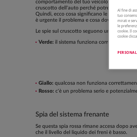
comportamento del tuo veicolo. È importante 
cruscotto dell'auto perché potresti essere i
Al fine di as
Quindi, ecco cosa significano le diverse spi
tuo consenso
è urgente il problema e cosa dovresti fare q
mirati e ser
le preferenz
Le spie sul cruscotto seguono un sistema di 
cookie. Il c
cookie clicc
Verde:
il sistema funziona correttamente o
PERSONAL
Giallo:
qualcosa non funziona correttamente,
Rosso:
c'è un problema serio e potenzialme
Spia del sistema frenante
Se questa spia rossa rimane accesa dopo ave
che il livello del liquido dei freni è basso.