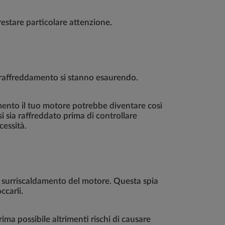
prestare particolare attenzione.
 di raffreddamento si stanno esaurendo.
mento il tuo motore potrebbe diventare così
i sia raffreddato prima di controllare
ecessità.
 il surriscaldamento del motore. Questa spia
occarli.
ima possibile altrimenti rischi di causare