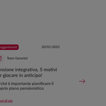
20/01/2025
uggerimenti
#Prodotti e Servizi
Team Genertel
Team Generte
nsione integrativa, 5 motivi
Assicurazione 
r giocare in anticipo!
cos'è, come fu
coperture
ché è importante pianificare il
oprio piano pensionistico
I tuoi figli rompo
giocando a palla?
l'articolo e scopri
pri di più