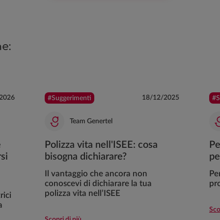
e:
2026
18/12/2025
#Suggerimenti
#S
Team Genertel
e
Polizza vita nell'ISEE: cosa
Pe
si
bisogna dichiarare?
pe
Il vantaggio che ancora non
Per
conoscevi di dichiarare la tua
pr
polizza vita nell’ISEE
rici
a
Sco
Scopri di più