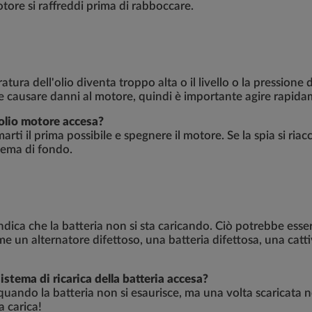
otore si raffreddi prima di rabboccare.
tura dell'olio diventa troppo alta o il livello o la pressione d
be causare danni al motore, quindi è importante agire rapid
'olio motore accesa?
ti il prima possibile e spegnere il motore. Se la spia si ria
blema di fondo.
indica che la batteria non si sta caricando. Ciò potrebbe es
me un alternatore difettoso, una batteria difettosa, una catt
istema di ricarica della batteria accesa?
ando la batteria non si esaurisce, ma una volta scaricata no
a carica!