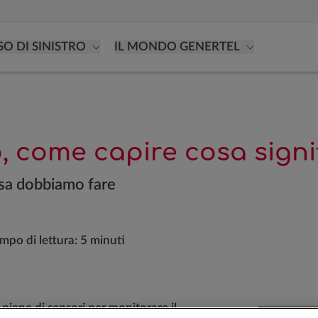
SO DI SINISTRO
IL MONDO GENERTEL
o, come capire cosa sign
osa dobbiamo fare
mpo di lettura:
5 minuti
piene di sensori per monitorare il