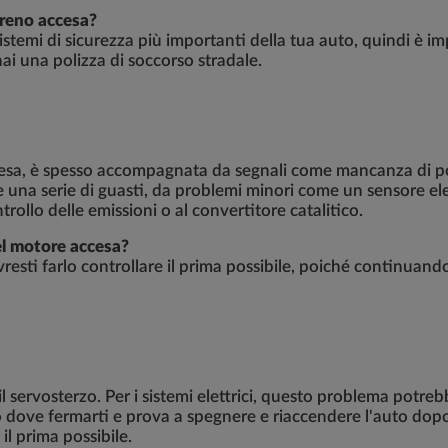
 freno accesa?
 sistemi di sicurezza più importanti della tua auto, quindi 
hai una polizza di soccorso stradale.
cesa, è spesso accompagnata da segnali come mancanza di p
re una serie di guasti, da problemi minori come un sensore e
rollo delle emissioni o al convertitore catalitico.
el motore accesa?
resti farlo controllare il prima possibile, poiché continuando
l servosterzo. Per i sistemi elettrici, questo problema potre
o dove fermarti e prova a spegnere e riaccendere l'auto dopo
il prima possibile.