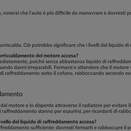
a, noterai che l'auto è più difficile da manovrare e dovresti 
rriscalda. Ciò potrebbe significare che i livelli del liquido
surriscaldamento del motore accesa?
mediatamente, poiché senza abbastanza liquido di raffredda
ando danni irreparabili. Fermarsi e attendere che il motore s
ido di raffreddamento sotto il cofano, rabboccando secondo n
reddamento
e dal motore e lo disperde attraverso il radiatore per evitare
 di raffreddamento stanno per esaurirsi, per ricordarti di rabb
livello del liquido di raffreddamento accesa?
affreddamento sufficiente: dovresti fermarti e rabboccare il pr