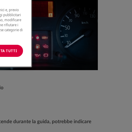
ici e, previo
gi pubblicitari
nso, modificare
e rifiutare i
rse categorie di
TA TUTTI
rlo
cende durante la guida, potrebbe indicare