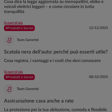
Cosa dice la legge aggiornata su monopattini, ebike e
veicoli elettrici leggeri – e come circolare in tutta
tranquillità
Scopri di più
12/12/2025
#Prodotti e Servizi
Team Genertel
Scatola nera dell'auto: perché può esserti utile?
Cosa registra, i vantaggi e i costi che devi conoscere
Scopri di più
08/10/2025
#Prodotti e Servizi
Team Genertel
Assicurazione casa anche a rate
La protezione per la tua abitazione, comoda e flessibile