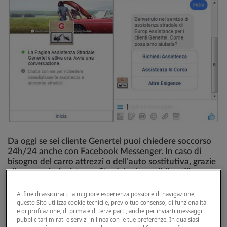
Da oggi se sei cliente Genertel puoi chiedere soccorso
24h/24 anche con Facebook Messenger. In caso di
bisogno del carro attrezzi o dell’auto sostitutiva, grazie
alla garanzia Assistenza Stradale, è possibile utilizzare
Facebook Messenger dal proprio smartphone per
chiedere aiuto.
Al fine di assicurarti la migliore esperienza possibile di navigazione,
questo Sito utilizza cookie tecnici e, previo tuo consenso, di funzionalità
e di profilazione, di prima e di terze parti, anche per inviarti messaggi
E' sufficiente cercare il profilo Assistenza Stradale
pubblicitari mirati e servizi in linea con le tue preferenze. In qualsiasi
Genertel su Messenger e avviare una chat bot: il cliente