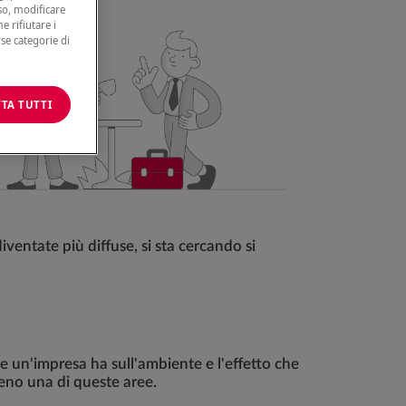
nso, modificare
e rifiutare i
rse categorie di
TA TUTTI
ventate più diffuse, si sta cercando si
e un'impresa ha sull'ambiente e l'effetto che
lmeno una di queste aree.