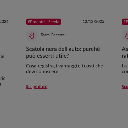
2026
12/12/2025
#Prodotti e Servizi
#P
Team Genertel
e
Scatola nera dell'auto: perché
As
si
può esserti utile?
ra
Cosa registra, i vantaggi e i costi che
La
devi conoscere
co
rici
a
Scopri di più
Sco