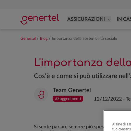
ASSICURAZIONI
IN CA
Genertel
/
Blog
/
Importanza della sostenibilità sociale
L'importanza della
Cos'è e come si può utilizzare nell
Team Genertel
12/12/2022
-
Te
#Suggerimenti
Al fine di as
Si sente parlare sempre più spesso di sosteni
tuo consenso