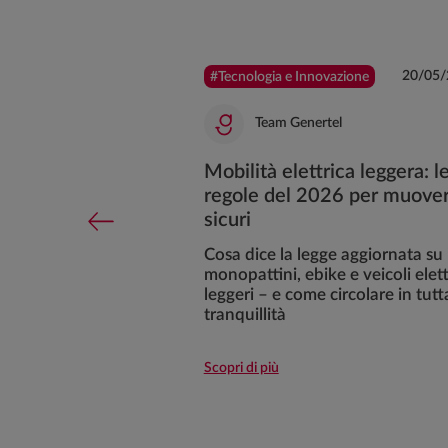
12/02/2021
20/05/
#Tecnologia e Innovazione
l
Team Genertel
rture contro
Mobilità elettrica leggera: l
previsto
regole del 2026 per muover
sicuri
tuoi amici a 4
ge da altri
Cosa dice la legge aggiornata su
enienti
monopattini, ebike e veicoli elett
leggeri – e come circolare in tutt
tranquillità
Scopri di più