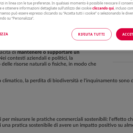
sione mondiale per l'ambiente e lo
vizi in linea con le tue preferenze. In qualsiasi momento è possibile revocare il conse
uppo che soddisfa i bisogni del presente
e e ottenere informazioni dettagliate sull’utilizzo dei cookie
cliccando qui
, incluso com
onsenso può essere espresso cliccando su “Accetta tutti i cookie” o selezionando le dive
zioni future di soddisfare i propri
ando su “Personalizza”.
IZZA
RIFIUTA TUTTI
ACCET
pacità di
mantenere o supportare un
ei contesti aziendali e politici, la
 delle risorse naturali o fisiche, in modo che
limatico, la perdita di biodiversità e l'inquinamento sono di
er misurare le pratiche commerciali sostenibili: l'effetto ch
di una pratica sostenibile di avere un impatto positivo su a