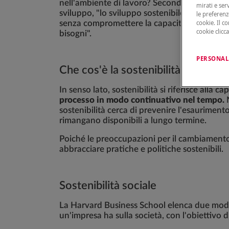
nell'ambiente di lavoro? Secondo la Commis
mirati e ser
sviluppo, "lo sviluppo sostenibile è uno svil
le preferenz
cookie. Il c
senza compromettere la capacità delle genera
cookie clicc
bisogni".
PERSONAL
Che cos'è la sostenibilità
In senso lato, sostenibilità si riferisce alla ca
processo in modo continuativo nel tempo.
N
sostenibilità cerca di prevenire l'esaurimento
rimangano disponibili a lungo termine.
Poiché le preoccupazioni per il cambiamento c
abbracciare pratiche e politiche sostenibili.
Sostenibilità sociale
La Harvard Business School elenca due modi p
un'impresa ha sulla società, con l'obiettivo 