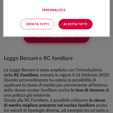
La Legge Bersani ha inoltre abolito il tacito rinnovo
delle polizze RC Auto e Moto: alla scadenza della
PERSONALIZZA
polizza è quindi possibile cambiare compagnia senza
costi aggiuntivi.
RIFIUTA TUTTI
ACCETTA TUTTI
FAI UN PREVENTIVO →
Legge Bersani e RC familiare
La Legge Bersani è stata ampliata con l’introduzione
della
RC Familiare
, entrata in vigore il 16 febbraio 2020.
Questo provvedimento ha esteso la possibilità di
applicare la classe di merito più conveniente all’interno
dello stesso nucleo familiare anche
in fase di rinnovo
di
una polizza già esistente.
Grazie alla RC Familiare, è possibile utilizzare
la classe
di merito migliore presente nel nucleo familiare
anche
tra veicoli di tipologia diversa, ad esempio tra un’auto e