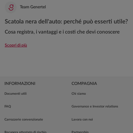
Team Genertel
Scatola nera dell'auto: perché può esserti utile?
Cosa registra, i vantaggi e i costi che devi conoscere
Scopri di più
INFORMAZIONI
COMPAGNIA
Documenti utili
Chi siamo
FAQ
Governance e Investor relations
Carrozzerie convenzionate
Lavora con noi
Recupera attestato di rischio
Partnership