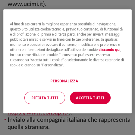
www.ucimi.it).
Al fine di assicurarti la migliore esperienza possibile di navigazione,
L’UCI comunicherà il nominativo della società
questo Sito utilizza cookie tecnici e, previo tuo consenso, di funzionalità
incaricata di pagare il danno.
e di profilazione, di prima e di terze parti, anche per inviarti messaggi
pubblicitari mirati e servizi in linea con le tue preferenze. In qualsiasi
momento è possibile revocare il consenso, modificare le preferenze e
ottenere informazioni dettagliate sull’utilizzo dei cookie
cliccando qui
,
incluso come rifiutare i cookie. Il consenso può essere espresso
cliccando su “Accetta tutti i cookie” o selezionando le diverse categorie di
2)L’incidente avviene all’estero ed è
cookie cliccando su “Personalizza”.
provocato da un veicolo immatricolato e
assicurato in uno Stato dello Spazio
PERSONALIZZA
Economico Europeo
:
Scarica il modulo di richiesta di risarcimento
RIFIUTA TUTTI
ACCETTA TUTTI
(che puoi trovare
a questa pagina
o su
https://www.consap.it/
).
Invialo alla compagnia italiana che rappresenta
quella straniera.