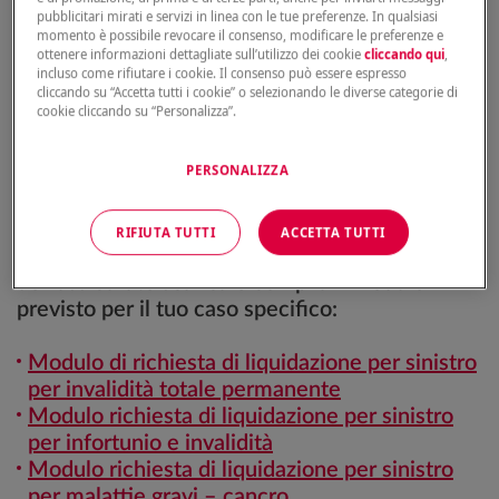
liquidazione per sinistro temporanee caso
pubblicitari mirati e servizi in linea con le tue preferenze. In qualsiasi
momento è possibile revocare il consenso, modificare le preferenze e
morte
ottenere informazioni dettagliate sull’utilizzo dei cookie
cliccando qui
,
Per gli altri prodotti Vita (Risparmio,
incluso come rifiutare i cookie. Il consenso può essere espresso
cliccando su “Accetta tutti i cookie” o selezionando le diverse categorie di
Investimento e Previdenza etc.):
Modulo
cookie cliccando su “Personalizza”.
richiesta di liquidazione per sinistro risparmio
investimento previdenza
PERSONALIZZA
In caso di Invalidità Totale Permanente,
RIFIUTA TUTTI
ACCETTA TUTTI
Infortunio e Invalidità, Malattie Gravi
dell'assicurato scarica e compila il modulo
previsto per il tuo caso specifico:
Modulo di richiesta di liquidazione per sinistro
per invalidità totale permanente
Modulo richiesta di liquidazione per sinistro
per infortunio e invalidità
Modulo richiesta di liquidazione per sinistro
per malattie gravi – cancro