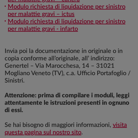
Modulo richiesta di liquidazione per sinistro
per malattie gravi – ictus
Modulo richiesta di liquidazione per sinistro
per malattie gravi - infarto
Invia poi la documentazione in originale o in
copia conforme all’originale, all’ indirizzo:
Genertel – Via Marocchesa, 14 – 31021
Mogliano Veneto (TV), c.a. Ufficio Portafoglio /
Sinistri.
Attenzione: prima di compilare i moduli, leggi
attentamente le istruzioni presenti in ognuno
di essi.
Se hai bisogno di maggiori informazioni,
visita
questa pagina sul nostro sito
.