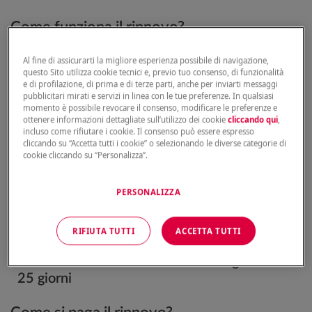
Come funziona il rinnovo?
Alla scadenza, il contratto si rinnova per un
Al fine di assicurarti la migliore esperienza possibile di navigazione,
questo Sito utilizza cookie tecnici e, previo tuo consenso, di funzionalità
altro anno
alle stesse condizioni
, a meno che
e di profilazione, di prima e di terze parti, anche per inviarti messaggi
Genertel non modifica le condizioni di
pubblicitari mirati e servizi in linea con le tue preferenze. In qualsiasi
momento è possibile revocare il consenso, modificare le preferenze e
assicurazione. In questo caso:
ottenere informazioni dettagliate sull’utilizzo dei cookie
cliccando qui
,
incluso come rifiutare i cookie. Il consenso può essere espresso
cliccando su “Accetta tutti i cookie” o selezionando le diverse categorie di
Riceverai la proposta
almeno 30 giorni prima
cookie cliccando su “Personalizza”.
della scadenza
Se accetti, ti basta
pagare il premio entro la
PERSONALIZZA
data di scadenza
Se non paghi, il contratto
si sospende
alla
scadenza originaria + 15 giorni
RIFIUTA TUTTI
ACCETTA TUTTI
Se non paghi, il contratto
si chiude
automaticamente
alla scadenza originaria +
25 giorni