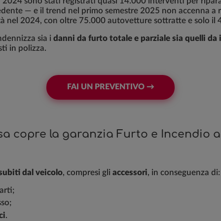
l 2024 sono stati registrati quasi 14.000 interventi per ripara
edente — e il trend nel primo semestre 2025 non accenna a ral
à nel 2024, con oltre 75.000 autovetture sottratte e solo il
ndennizza sia i
danni da furto totale e parziale sia quelli da
ti in polizza.
FAI UN PREVENTIVO →
a copre la garanzia Furto e Incendio 
subiti dal veicolo
, compresi gli
accessori
, in conseguenza di:
arti;
sso;
ci
.