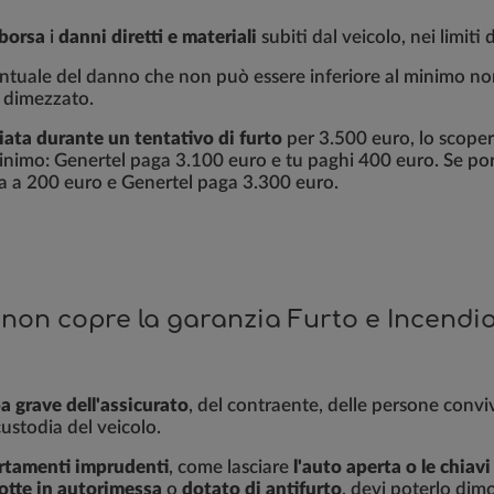
borsa
i
danni diretti e materiali
subiti dal veicolo, nei limiti
ntuale del danno che non può essere inferiore al minimo non 
e dimezzato.
iata durante un tentativo di furto
per 3.500 euro, lo scope
minimo: Genertel paga 3.100 euro e tu paghi 400 euro. Se por
za a 200 euro e Genertel paga 3.300 euro.
non copre la garanzia Furto e Incendi
a grave dell'assicurato
, del contraente, delle persone conviv
custodia del veicolo.
ortamenti imprudenti
, come lasciare
l'auto aperta o le chiavi
notte in autorimessa
o
dotato di antifurto
, devi poterlo dim