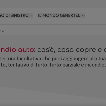
SO DI SINISTRO
IL MONDO GENERTEL
dio
endio auto
: cos'è, cosa copre 
pertura facoltativa che puoi aggiungere alla tu
urto, tentativo di furto, furto parziale e incendi