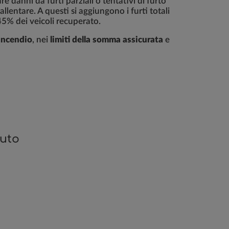
re danni da furti parziali o tentativi di furto
lentare. A questi si aggiungono i furti totali
 45% dei veicoli recuperato.
 incendio
, nei
limiti della somma assicurata
e
auto