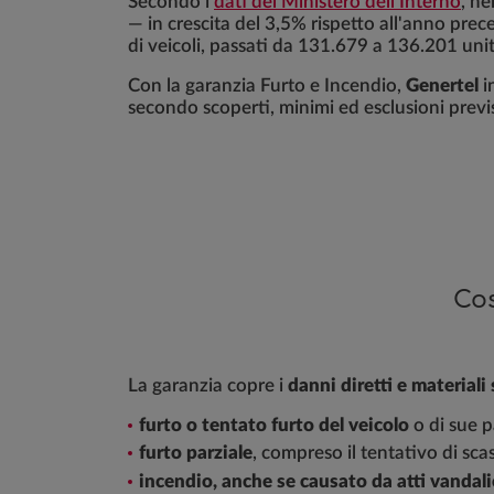
Secondo i
dati del Ministero dell'Interno
, ne
— in crescita del 3,5% rispetto all'anno prec
di veicoli, passati da 131.679 a 136.201 unit
Con la garanzia Furto e Incendio,
Genertel
i
secondo scoperti, minimi ed esclusioni previs
Cos
La garanzia copre i
danni diretti e materiali 
furto o tentato furto del veicolo
o di sue p
furto parziale
, compreso il tentativo di sca
incendio, anche se causato da atti vandali